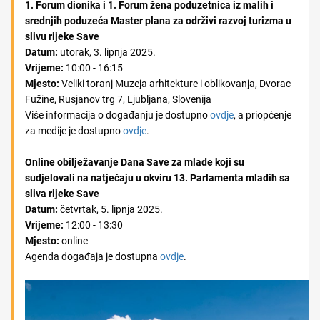
1. Forum dionika i 1. Forum žena poduzetnica iz malih i
srednjih poduzeća Master plana za održivi razvoj turizma u
slivu rijeke Save
Datum:
utorak, 3. lipnja 2025.
Vrijeme:
10:00 - 16:15
Mjesto:
Veliki toranj Muzeja arhitekture i oblikovanja, Dvorac
Fužine, Rusjanov trg 7, Ljubljana, Slovenija
Više informacija o događanju je dostupno
ovdje
, a priopćenje
za medije je dostupno
ovdje
.
Online obilježavanje Dana Save za mlade koji su
sudjelovali na natječaju u okviru 13. Parlamenta mladih sa
sliva rijeke Save
Datum:
četvrtak, 5. lipnja 2025.
Vrijeme:
12:00 - 13:30
Mjesto:
online
Agenda događaja je dostupna
ovdje
.