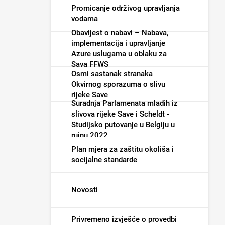
Promicanje održivog upravljanja
vodama
Obavijest o nabavi – Nabava,
implementacija i upravljanje
Azure uslugama u oblaku za
Sava FFWS
Osmi sastanak stranaka
Okvirnog sporazuma o slivu
rijeke Save
Suradnja Parlamenata mladih iz
slivova rijeke Save i Scheldt -
Studijsko putovanje u Belgiju u
rujnu 2022.
Plan mjera za zaštitu okoliša i
socijalne standarde
Novosti
Privremeno izvješće o provedbi