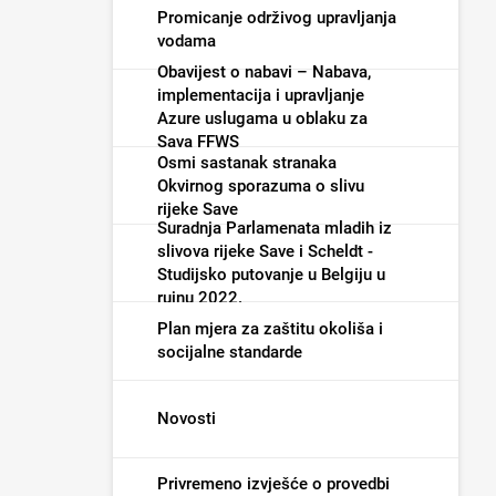
Promicanje održivog upravljanja
vodama
Obavijest o nabavi – Nabava,
implementacija i upravljanje
Azure uslugama u oblaku za
Sava FFWS
Osmi sastanak stranaka
Okvirnog sporazuma o slivu
rijeke Save
Suradnja Parlamenata mladih iz
slivova rijeke Save i Scheldt -
Studijsko putovanje u Belgiju u
rujnu 2022.
Plan mjera za zaštitu okoliša i
socijalne standarde
Novosti
Privremeno izvješće o provedbi