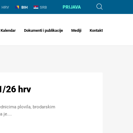
PRIJAVA
HRV
BIH
SRB
Kalendar
Dokumenti i publikacije
Mediji
Kontakt
1/26 hrv
dnicima plovila, brodarskim
 je....