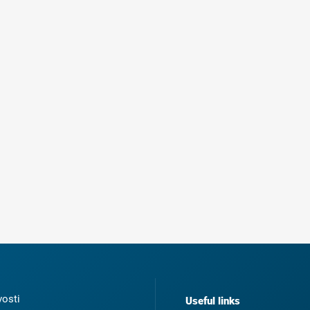
osti
Useful links