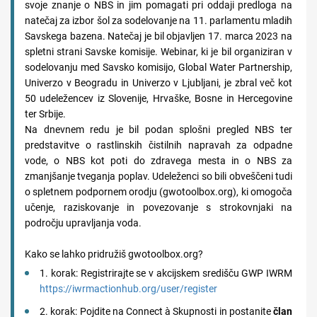
svoje znanje o NBS in jim pomagati pri oddaji predloga na
natečaj za izbor šol za sodelovanje na 11. parlamentu mladih
Savskega bazena. Natečaj je bil objavljen 17. marca 2023 na
spletni strani Savske komisije. Webinar, ki je bil organiziran v
sodelovanju med Savsko komisijo, Global Water Partnership,
Univerzo v Beogradu in Univerzo v Ljubljani, je zbral več kot
50 udeležencev iz Slovenije, Hrvaške, Bosne in Hercegovine
ter Srbije.
Na dnevnem redu je bil podan splošni pregled NBS ter
predstavitve o rastlinskih čistilnih napravah za odpadne
vode, o NBS kot poti do zdravega mesta in o NBS za
zmanjšanje tveganja poplav. Udeleženci so bili obveščeni tudi
o spletnem podpornem orodju (gwotoolbox.org), ki omogoča
učenje, raziskovanje in povezovanje s strokovnjaki na
področju upravljanja voda.
Kako se lahko pridružiš gwotoolbox.org?
1. korak: Registrirajte se v akcijskem središču GWP IWRM
https://iwrmactionhub.org/user/register
2. korak: Pojdite na Connect à Skupnosti in postanite
član