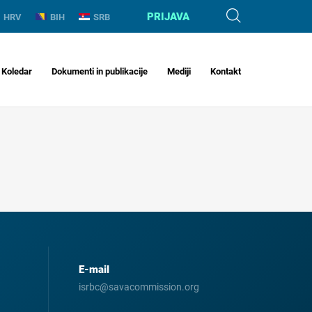
PRIJAVA
HRV
BIH
SRB
Koledar
Dokumenti in publikacije
Mediji
Kontakt
E-mail
isrbc@savacommission.org