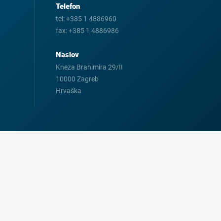
Telefon
tel:
+385 1 4886960
fax:
+385 1 4886986
Naslov
Kneza Branimira 29/II
10000 Zagreb
Hrvaška