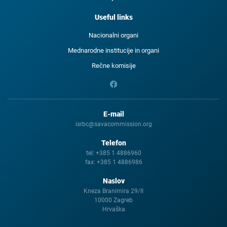
Useful links
Nacionalni organi
Mednarodne institucije in organi
Rečne komisije
E-mail
isrbc@savacommission.org
Telefon
tel:
+385 1 4886960
fax:
+385 1 4886986
Naslov
Kneza Branimira 29/II
10000 Zagreb
Hrvaška