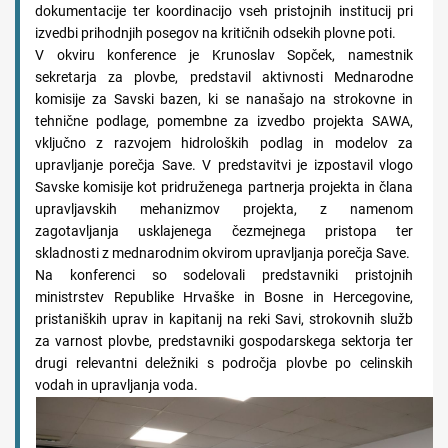
dokumentacije ter koordinacijo vseh pristojnih institucij pri
izvedbi prihodnjih posegov na kritičnih odsekih plovne poti.
V okviru konference je Krunoslav Sopček, namestnik
sekretarja za plovbe, predstavil aktivnosti Mednarodne
komisije za Savski bazen, ki se nanašajo na strokovne in
tehnične podlage, pomembne za izvedbo projekta SAWA,
vključno z razvojem hidroloških podlag in modelov za
upravljanje porečja Save. V predstavitvi je izpostavil vlogo
Savske komisije kot pridruženega partnerja projekta in člana
upravljavskih mehanizmov projekta, z namenom
zagotavljanja usklajenega čezmejnega pristopa ter
skladnosti z mednarodnim okvirom upravljanja porečja Save.
Na konferenci so sodelovali predstavniki pristojnih
ministrstev Republike Hrvaške in Bosne in Hercegovine,
pristaniških uprav in kapitanij na reki Savi, strokovnih služb
za varnost plovbe, predstavniki gospodarskega sektorja ter
drugi relevantni deležniki s področja plovbe po celinskih
vodah in upravljanja voda.