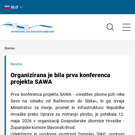
SLO
Domov
Novice
Organizirana je bila prva konferenca
projekta SAWA
Prva konferenca projekta SAWA - »Ureditev plovne poti reke
Save na odseku od Račinovcev do Siska«, ki ga izvaja
Ministrstvo za morje, promet in infrastrukturo Republike
Hrvaške preko Uprave za notranjo plovbo, je potekala 12.
maja 2026 v organizaciji Gospodarske zbornice Hrvaške -
Županijske komore Slavonski Brod.
Udeležence je uvodoma pozdravil Tomislav Tekić, poslovni