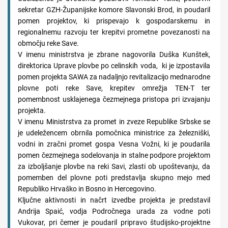
sekretar GZH-Županijske komore Slavonski Brod, in poudaril
pomen projektov, ki prispevajo k gospodarskemu in
regionalnemu razvoju ter krepitvi prometne povezanosti na
območju reke Save.
V imenu ministrstva je zbrane nagovorila Duška Kunštek,
direktorica Uprave plovbe po celinskih voda, ki je izpostavila
pomen projekta SAWA za nadaljnjo revitalizacijo mednarodne
plovne poti reke Save, krepitev omrežja TEN-T ter
pomembnost usklajenega čezmejnega pristopa pri izvajanju
projekta.
V imenu Ministrstva za promet in zveze Republike Srbske se
je udeležencem obrnila pomočnica ministrice za železniški,
vodni in zračni promet gospa Vesna Vožni, ki je poudarila
pomen čezmejnega sodelovanja in stalne podpore projektom
za izboljšanje plovbe na reki Savi, zlasti ob upoštevanju, da
pomemben del plovne poti predstavlja skupno mejo med
Republiko Hrvaško in Bosno in Hercegovino.
Ključne aktivnosti in načrt izvedbe projekta je predstavil
Andrija Spaić, vodja Področnega urada za vodne poti
Vukovar, pri čemer je poudaril pripravo študijsko-projektne