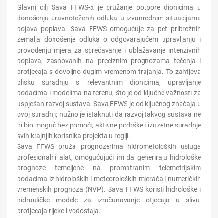
Glavni cilj Sava FFWS
-а je pružanje po
tpore
dionicima
u
donošenju uravnoteženih odluka u
iz
vanrednim situacijama
pojava poplava. Sava FFWS omoguć
uje
za pet pribrežnih
zemalja donošenje odluka o odgovarajućem upravljanju i
provođenju mjera za sprečavanje i ublažavanje intenzivnih
poplava, zasnovanih na preciznim prognozama tečenja i
prot
jecaj
a s dovoljno dug
im
vremenom trajanja. To zahtjeva
blisku
suradnju s relevantnim
d
i
onicim
a, upravljanje
podacima i modelima na terenu, što je od ključne važnosti za
uspješan razvoj
sustava. Sava FFWS je od ključnog značaja u
ovoj suradnji; nužno je istaknuti da razvoj takvog sustava ne
bi bio moguć bez pomoći, aktivne podrške i izuzetne suradnje
svih krajnjih korisnika projekta u regi
ji
.
Sava FFWS pruža prognozerima hidrometoloških usluga
profesionalni alat, omogućujući im da generi
raju
hidrološke
prognoze temeljene na p
r
omatranim telemetrijskim
podacima iz hidroloških i meteoroloških mjerača i numeričkih
vremenskih prognoza (NVP). Sava FFWS koristi hidrološke i
hidrauličke modele za izračunavanje ot
je
caja u slivu,
prot
je
caja rijeke i vodostaja.