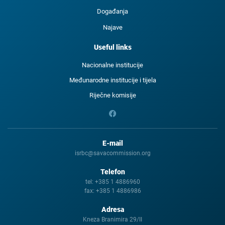
Događanja
Najave
Useful links
Nacionalne institucije
Međunarodne institucije i tijela
Riječne komisije
E-mail
isrbc@savacommission.org
Telefon
tel:
+385 1 4886960
fax:
+385 1 4886986
Adresa
Kneza Branimira 29/II