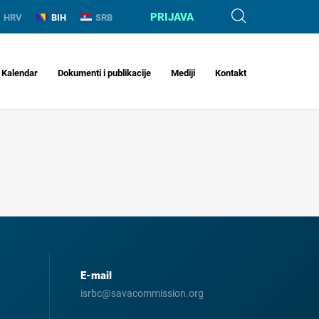
PRIJAVA
HRV
BIH
SRB
Kalendar
Dokumenti i publikacije
Mediji
Kontakt
E-mail
isrbc@savacommission.org