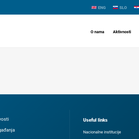
ENG
SLO
O nama
Aktivnosti
osti
Useful links
ađanja
Nacionalne institucije