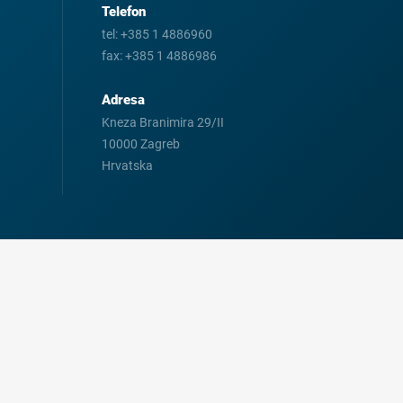
Telefon
tel:
+385 1 4886960
fax:
+385 1 4886986
Adresa
Kneza Branimira 29/II
10000 Zagreb
Hrvatska