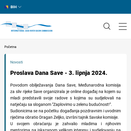
BIH
Početna
Novosti
Proslava Dana Save - 3. lipnja 2024.
Povodom obilježavanja Dana Save, Međunarodna komisija
za sliv rijeke Save organizirala je online događaj na kojem su
mladi predstavili svoje radove s kojima su sudjelovali na
natječaju sa sloganom "Zaplovimo u zelenu budućnost!".
Sudionicima se na početku događanja pozdravnim i uvodnim
riječima obratio Dragan Zeljko, izvršni tajnik Savske komisije.
U svojem obraćanju je zahvalio mladima i njihovim
mentorima na iskazanom velikom interesu i sudjelovanju na