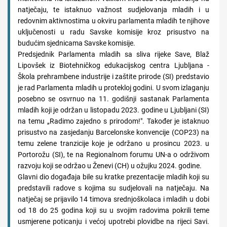
natječaju, te istaknuo važnost sudjelovanja mladih i u
redovnim aktivnostima u okviru parlamenta mladih te njihove
uključenosti u radu Savske komisije kroz prisustvo na
budućim sjednicama Savske komisije.
Predsjednik Parlamenta mladih sa sliva rijeke Save, Blaž
Lipovšek iz Biotehničkog edukacijskog centra Ljubljana -
Škola prehrambene industrije i zaštite prirode (SI) predstavio
je rad Parlamenta mladih u protekloj godini. U svom izlaganju
posebno se osvrnuo na 11. godišnji sastanak Parlamenta
mladih koji je održan u listopadu 2023. godine u Ljubljani (SI)
na temu „Radimo zajedno s prirodom!". Također je istaknuo
prisustvo na zasjedanju Barcelonske konvencije (COP23) na
temu zelene tranzicije koje je održano u prosincu 2023. u
Portorožu (SI), te na Regionalnom forumu UN-a o održivom
razvoju koji se održao u Ženevi (CH) u ožujku 2024. godine.
Glavni dio događaja bile su kratke prezentacije mladih koji su
predstavili radove s kojima su sudjelovali na natječaju. Na
natječaj se prijavilo 14 timova srednjoškolaca i mladih u dobi
od 18 do 25 godina koji su u svojim radovima pokrili teme
usmjerene poticanju i većoj upotrebi plovidbe na rijeci Savi.