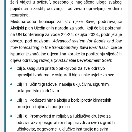
želiš vidjeti u svijetu“, posebno je naglašena uloga svakog
pojedinca u zaštiti, očuvanju i održivom upravljanju vodnim
resursima.
Međunarodna komisija za sliv rijeke Save, podržavajući
Akcijski plan Ujedinjenih naroda za vodu, koji će bit pokrenut
na UN konferenciji za vode 22.-24. ožujka 2023., podnijela je
obvezu pod nazivom
Advanced system for floods and low
flow forecasting in the transboundary Sava River Basin
, čije će
ispunjenje značajno utjecati na korake ka postizanju sljedećih
ciljeva održivog razvoja (
Sustainable Development Goal
):
Cilj 6. Osigurati pristup pitkoj vodi za sve, održivo
upravljati vodama te osigurati higijenske uvjete za sve
Cilj 11. Učiniti gradove i naselja uključivim, sigurnim,
prilagodljivim i održivim
Cilj 13. Poduzeti hitne akcije u borbi protiv klimatskih
promjena i njihovih posljedica
Cilj 16. Promovirati miroljubiva i uključiva društva za
održivi razvoj, osigurati pristup pravdi za sve i izgraditi
učinkovite, odgovorne i uključive institucije na svim