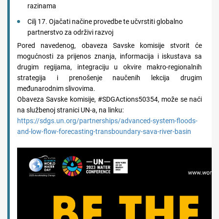
razinama
Cilj 17. Ojačati načine provedbe te učvrstiti globalno
partnerstvo za održivi razvoj
Pored navedenog, obaveza Savske komisije stvorit će
mogućnosti za prijenos znanja, informacija i iskustava sa
drugim regijama, integraciju u okvire makro-regionalnih
strategija i prenošenje naučenih lekcija drugim
međunarodnim slivovima.
Obaveza Savske komisije, #SDGActions50354, može se naći
na službenoj stranici UN-a, na linku:
https://sdgs.un.org/partnerships/advanced-system-floods-
and-low-flow-forecasting-transboundary-sava-river-basin