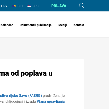
PRIJAVA
HRV
BIH
SRB
Kalendar
Dokumenti i publikacije
Mediji
Kontakt
cima od poplava u
slivu rijeke Save (FASRB)
predviđena je
a, uključujući i izradu
Plana upravljanja