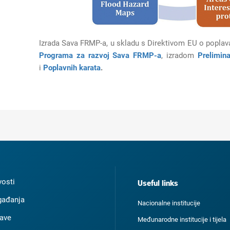
Izrada Sava FRMP-a, u skladu s Direktivom EU o popla
Programa za razvoj Sava FRMP-a
, izradom
Prelimin
i
Poplavnih karata
.
osti
Useful links
ađanja
Nacionalne institucije
ave
Međunarodne institucije i tijela