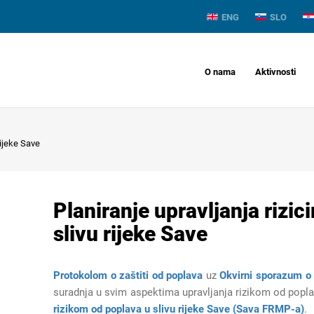
ENG
SLO
O nama
Aktivnosti
rijeke Save
Planiranje upravljanja rizi
slivu rijeke Save
Protokolom o zaštiti od poplava
uz
Okvirni sporazum o 
suradnja u svim aspektima upravljanja rizikom od poplav
rizikom od poplava u slivu rijeke Save (Sava FRMP-a)
.