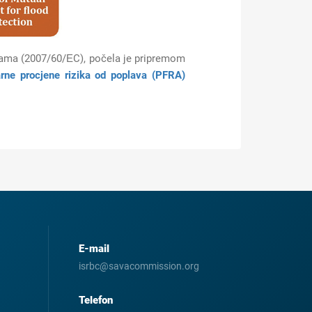
vama (2007/60/ЕC), počela je pripremom
arne procjene rizika od poplava (PFRA)
E-mail
isrbc@savacommission.org
Telefon