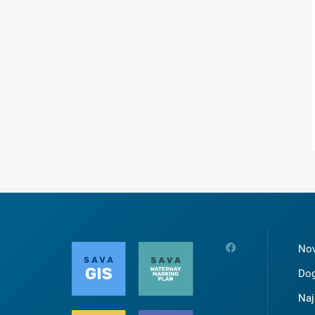
Nov
Dog
Naj