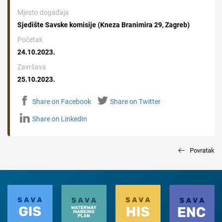
Mjesto događaja
Sjedište Savske komisije (Kneza Branimira 29, Zagreb)
Početak
24.10.2023.
Završava
25.10.2023.
Share on Facebook
Share on Twitter
Share on LinkedIn
Povratak