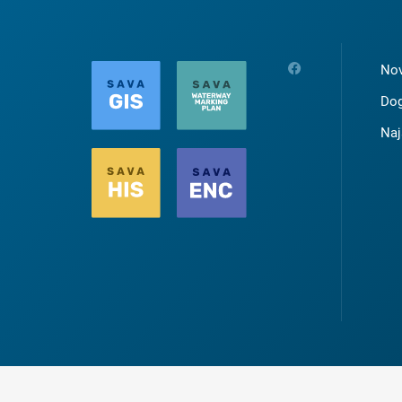
Nov
Dog
Naj