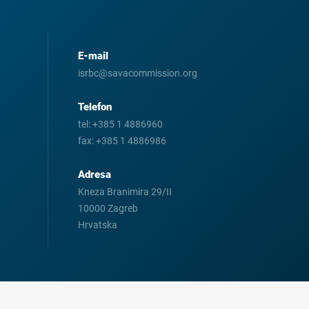
E-mail
isrbc@savacommission.org
Telefon
tel:
+385 1 4886960
fax:
+385 1 4886986
Adresa
Kneza Branimira 29/II
10000 Zagreb
Hrvatska