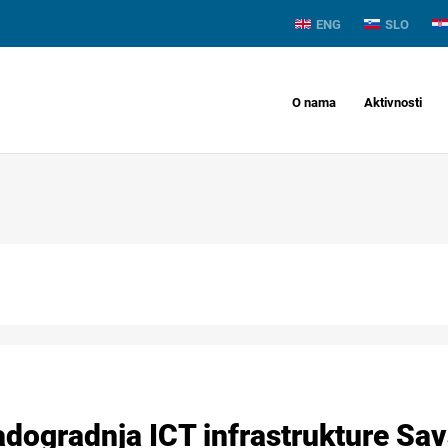
ENG
SLO
O nama
Aktivnosti
adogradnja ICT infrastrukture Savs