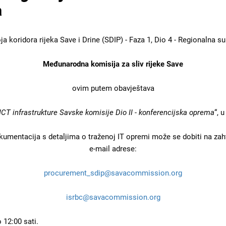
a
 koridora rijeka Save i Drine (SDIP) - Faza 1, Dio 4 - Regionalna s
Međunarodna komisija za sliv rijeke Save
ovim putem obavještava
CT infrastrukture Savske komisije Dio II - konferencijska oprema
“, 
kumentacija s detaljima o traženoj IT opremi može se dobiti na zah
e-mail adrese:
procurement_sdip@savacommission.org
isrbc@savacommission.org
 12:00 sati.