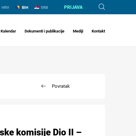
PRIJAVA
HRV
BIH
SRB
Kalendar
Dokumenti i publikacije
Mediji
Kontakt
Povratak
ke komisije Dio II –