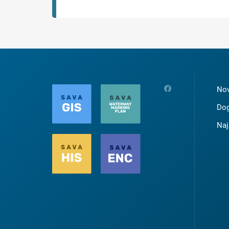
Nov
Dog
Naj