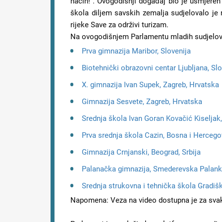
način!“. Ovogodišnji događaj bio je usmjeren 
škola diljem savskih zemalja sudjelovalo je 
rijeke Save za održivi turizam.
Na ovogodišnjem Parlamentu mladih sudjelova
Prva gimnazija Maribor, Slovenija
Biotehnički obrazovni centar Ljubljana, Slo
X. gimnazija Ivan Supek, Zagreb, Hrvatska
Gimnazija Sesvete, Zagreb, Hrvatska
Srednja škola Ivan Goran Kovačić Kiseljak
Prva srednja škola Cazin, Bosna i Hercego
Gimnazija Crnjanski, Beograd, Srbija
Palanačka gimnazija, Smederevska Palanka
Srednja strukovna i tehnička škola Gradiš
Napomena: Veza na video dostupna je za sva