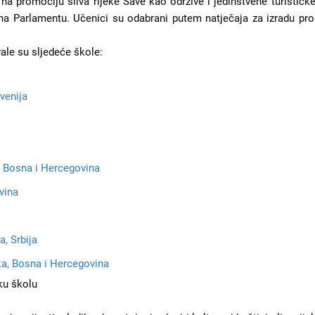
na promociju sliva rijeke Save kao održive i jedinstvene turističke
na Parlamentu. Učenici su odabrani putem natječaja za izradu prom
le su sljedeće škole:
venija
, Bosna i Hercegovina
vina
, Srbija
ka, Bosna i Hercegovina
ku školu