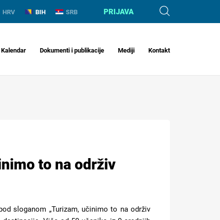
PRIJAVA
HRV
BIH
SRB
Kalendar
Dokumenti i publikacije
Mediji
Kontakt
inimo to na održiv
, pod sloganom „Turizam, učinimo to na održiv