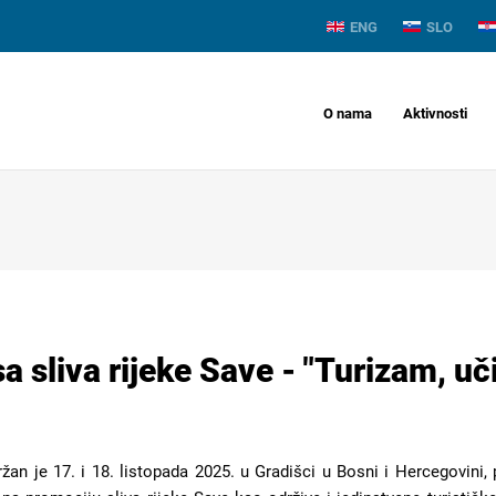
ENG
SLO
O nama
Aktivnosti
a sliva rijeke Save - "Turizam, uč
ržan je 17. i 18. listopada 2025. u Gradišci u Bosni i Hercegovini