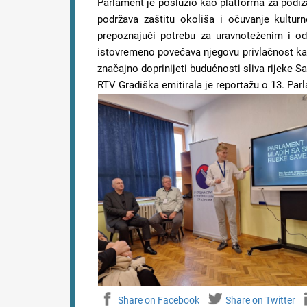
Parlament je poslužio kao platforma za podizan
podržava zaštitu okoliša i očuvanje kultu
prepoznajući potrebu za uravnoteženim i od
istovremeno povećava njegovu privlačnost kao
značajno doprinijeti budućnosti sliva rijeke Sa
RTV Gradiška emitirala je reportažu o 13. Par
Share on Facebook
Share on Twitter