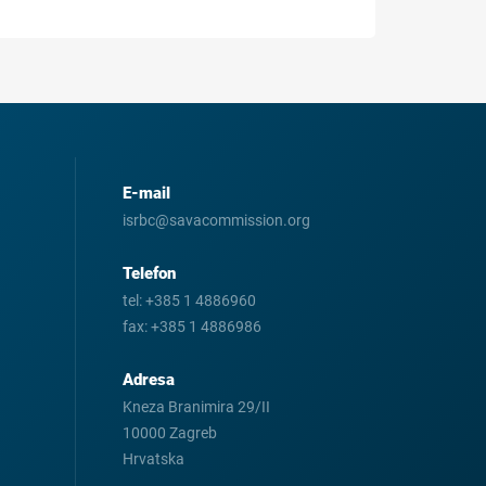
E-mail
isrbc@savacommission.org
Telefon
tel:
+385 1 4886960
fax:
+385 1 4886986
Adresa
Kneza Branimira 29/II
10000 Zagreb
Hrvatska