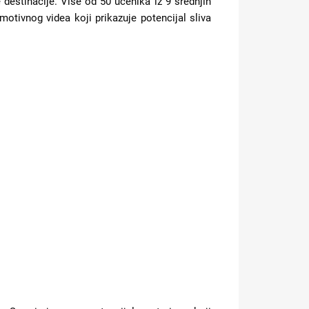
 destinacije. Više od 50 učenika iz 9 srednjih
otivnog videa koji prikazuje potencijal sliva