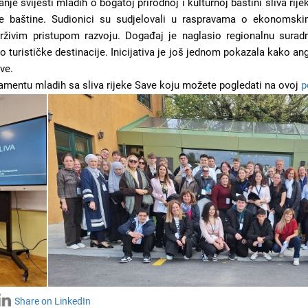
je svijesti mladih o bogatoj prirodnoj i kulturnoj baštini sliva rij
rne baštine. Sudionici su sudjelovali u raspravama o ekonomski
rživim pristupom razvoju. Događaj je naglasio regionalnu suradn
 turističke destinacije. Inicijativa je još jednom pokazala kako 
ve.
lamentu mladih sa sliva rijeke Save koju možete pogledati na ovoj
p
Share on LinkedIn