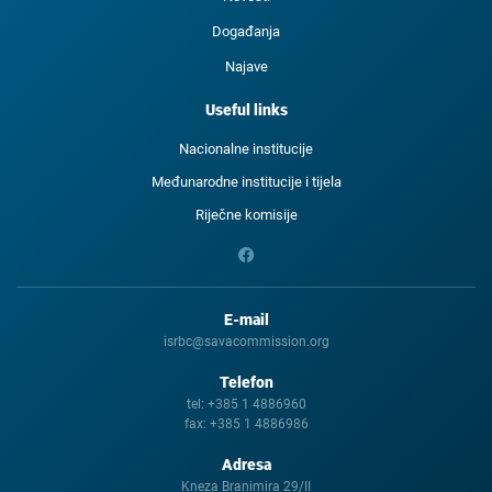
Događanja
Najave
Useful links
Nacionalne institucije
Međunarodne institucije i tijela
Riječne komisije
E-mail
isrbc@savacommission.org
Telefon
tel:
+385 1 4886960
fax:
+385 1 4886986
Adresa
Kneza Branimira 29/II