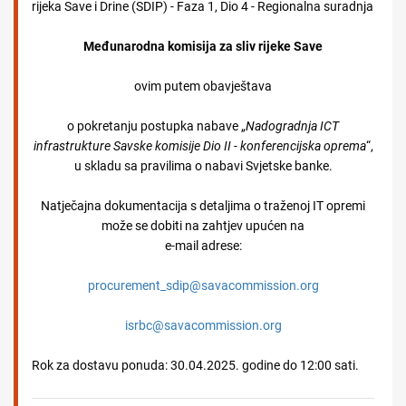
rijeka Save i Drine (SDIP) - Faza 1, Dio 4 - Regionalna suradnja
Međunarodna komisija za sliv rijeke Save
ovim putem obavještava
o pokretanju postupka nabave „
Nadogradnja ICT
infrastrukture Savske komisije Dio II - konferencijska oprema
“,
u skladu sa pravilima o nabavi Svjetske banke.
Natječajna dokumentacija s detaljima o traženoj IT opremi
može se dobiti na zahtjev upućen na
e-mail adrese:
procurement_sdip@savacommission.org
isrbc@savacommission.org
Rok za dostavu ponuda: 30.04.2025. godine do 12:00 sati.