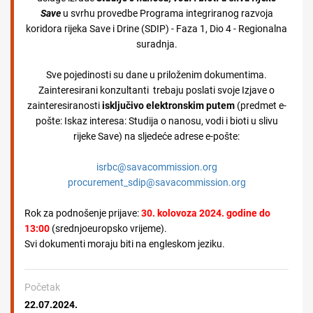
Save
u svrhu provedbe Programa integriranog razvoja
koridora rijeka Save i Drine (SDIP) - Faza 1, Dio 4 - Regionalna
suradnja.
Sve pojedinosti su dane u priloženim dokumentima.
Zainteresirani konzultanti trebaju poslati svoje Izjave o
zainteresiranosti
isključivo elektronskim putem
(predmet e-
pošte: Iskaz interesa: Studija o nanosu, vodi i bioti u slivu
rijeke Save) na sljedeće adrese e-pošte:
isrbc@savacommission.org
procurement_sdip@savacommission.org
Rok za podnošenje prijave:
30. kolovoza 2024. godine do
13:00
(srednjoeuropsko vrijeme).
Svi dokumenti moraju biti na engleskom jeziku.
Početak
22.07.2024.