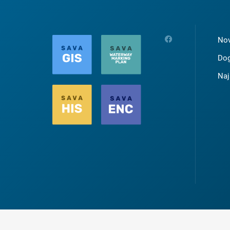
Nov
Dog
Naj