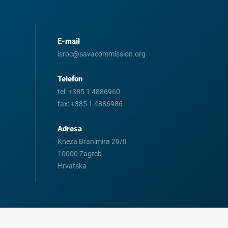
E-mail
isrbc@savacommission.org
Telefon
tel:
+385 1 4886960
fax:
+385 1 4886986
Adresa
Kneza Branimira 29/II
10000 Zagreb
Hrvatska