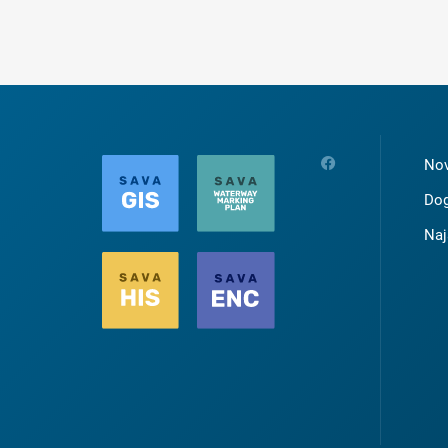
Nov
Dog
Naj