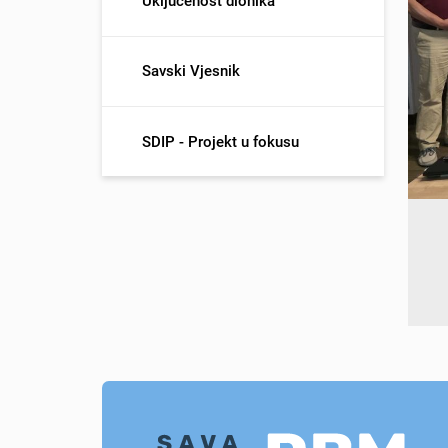
Uključenost dionika
Savski Vjesnik
SDIP - Projekt u fokusu
 implementacija i upravljanje Azure uslugama