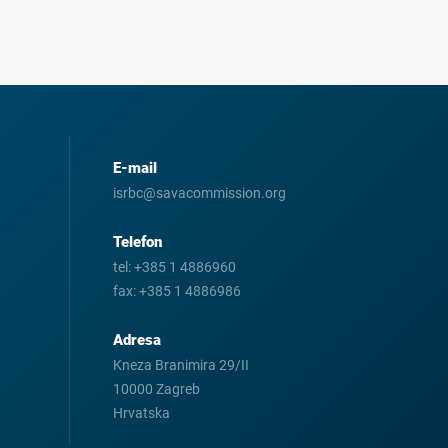
E-mail
isrbc@savacommission.org
Telefon
tel:
+385 1 4886960
fax:
+385 1 4886986
Adresa
Kneza Branimira 29/II
10000 Zagreb
Hrvatska