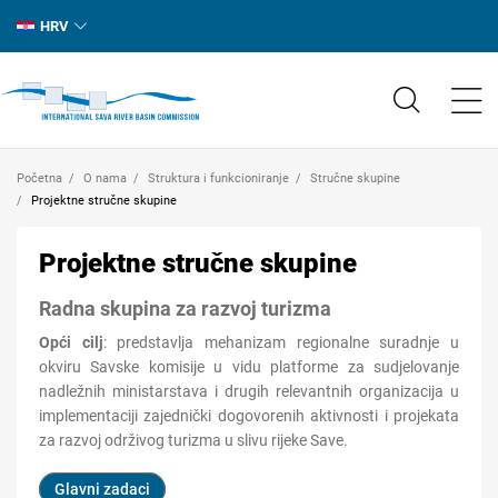
HRV
Početna
O nama
Struktura i funkcioniranje
Stručne skupine
Projektne stručne skupine
Projektne stručne skupine
Radna skupina za razvoj turizma
Opći cilj
: p
redstavlja mehanizam regionalne
suradnje u
okviru Savske komisije u vidu platforme za
s
u
djel
ovanje
nadležnih ministarstava i drugih relevantnih organizacija u
implementaciji zajednički dogovorenih aktivnosti i projekata
za razvoj održivog turizma u slivu rijeke Save.
Glavni zadaci