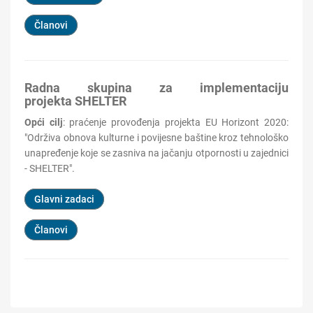
Članovi
Radna skupina za implementaciju
projekta SHELTER
Opći cilj
:
praćenje provođenja projekta EU Horizont
2020:
"Održiva obnova
kulturn
e
i
povijesn
e
baštine
kroz tehnološko
unapređenje koje se zasniva na jačanju otpornosti u zajednici
- SHELTER".
Glavni zadaci
Članovi