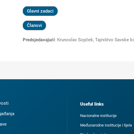
Glavni zadaci
Članovi
Predsjedavajući
:
Krunoslav Sopček, Tajništvo Savske k
osti
Useful links
ađanja
Nacionalne institucije
ave
Međunarodne institucije i tijela