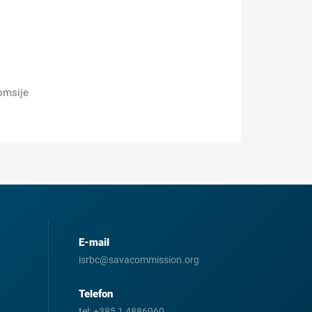
omsije
E-mail
isrbc@savacommission.org
Telefon
tel:
+385 1 4886960