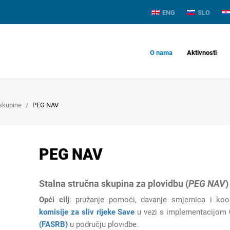
ENG
SLO
O nama
Aktivnosti
skupine
PEG NAV
PEG NAV
Stalna stručna skupina za plovidbu (
PEG NAV
)
Opći cilj
: pružanje pomoći, davanje smjernica i koo
komisije za sliv rijeke Save
u vezi s implementacijom
(FASRB)
u području plovidbe.