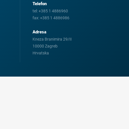
Telefon
tel:
+385 1 4886960
fax:
+385 1 4886986
Adresa
Kneza Branimira 29/II
10000 Zagreb
Hrvatska