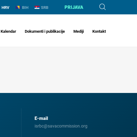
PRIJAVA
HRV
BIH
SRB
Kalendar
Dokumenti i publikacije
Mediji
Kontakt
E-mail
isrbc@savacommission.org