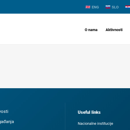
ENG
SLO
O nama
Aktivnosti
osti
Useful links
ađanja
Nacionalne institucije