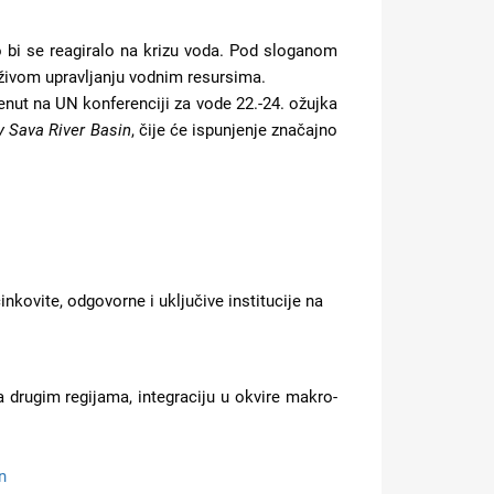
o bi se reagiralo na krizu voda. Pod sloganom
drživom upravljanju vodnim resursima.
enut na UN konferenciji za vode 22.-24. ožujka
y Sava River Basin
, čije će ispunjenje značajno
činkovite, odgovorne i uključive institucije na
 drugim regijama, integraciju u okvire makro-
n