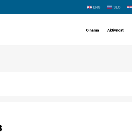
ENG
SLO
O nama
Aktivnosti
3