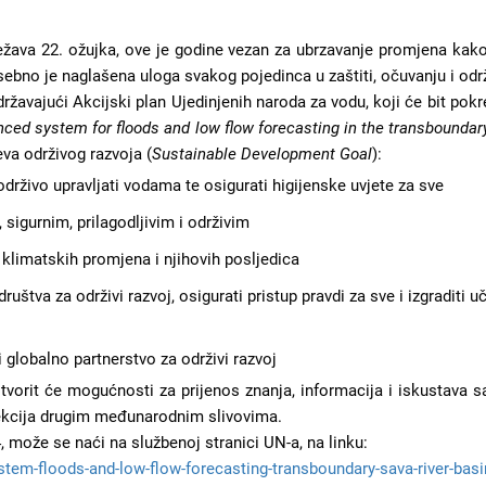
ježava 22. ožujka, ove je godine vezan za ubrzavanje promjena kak
posebno je naglašena uloga svakog pojedinca u zaštiti, očuvanju i o
ržavajući Akcijski plan Ujedinjenih naroda za vodu, koji će bit pokr
ced system for floods and low flow forecasting in the transboundar
eva održivog razvoja (
Sustainable Development Goal
):
, održivo upravljati vodama te osigurati higijenske uvjete za sve
, sigurnim, prilagodljivim i održivim
v klimatskih promjena i njihovih posljedica
društva za održivi razvoj, osigurati pristup pravdi za sve i izgraditi u
i globalno partnerstvo za održivi razvoj
orit će mogućnosti za prijenos znanja, informacija i iskustava sa
 lekcija drugim međunarodnim slivovima.
ože se naći na službenoj stranici UN-a, na linku:
stem-floods-and-low-flow-forecasting-transboundary-sava-river-basi