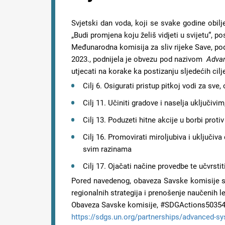
Svjetski dan voda, koji se svake godine obil
„Budi promjena koju želiš vidjeti u svijetu“, 
Međunarodna komisija za sliv rijeke Save, pod
2023., podnijela je obvezu pod nazivom
Advan
utjecati na korake ka postizanju sljedećih cilj
Cilj 6. Osigurati pristup pitkoj vodi za sve
Cilj 11. Učiniti gradove i naselja uključivim
Cilj 13. Poduzeti hitne akcije u borbi proti
Cilj 16. Promovirati miroljubiva i uključiva 
svim razinama
Cilj 17. Ojačati načine provedbe te učvrstit
Pored navedenog, obaveza Savske komisije stv
regionalnih strategija i prenošenje naučenih
Obaveza Savske komisije, #SDGActions50354, m
https://sdgs.un.org/partnerships/advanced-sy