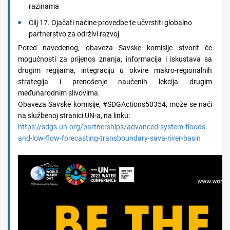
razinama
Cilj 17. Ojačati načine provedbe te učvrstiti globalno
partnerstvo za održivi razvoj
Pored navedenog, obaveza Savske komisije stvorit će
mogućnosti za prijenos znanja, informacija i iskustava sa
drugim regijama, integraciju u okvire makro-regionalnih
strategija i prenošenje naučenih lekcija drugim
međunarodnim slivovima.
Obaveza Savske komisije, #SDGActions50354, može se naći
na službenoj stranici UN-a, na linku:
https://sdgs.un.org/partnerships/advanced-system-floods-
and-low-flow-forecasting-transboundary-sava-river-basin