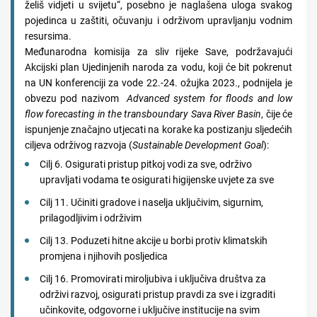
želiš vidjeti u svijetu“, posebno je naglašena uloga svakog
pojedinca u zaštiti, očuvanju i održivom upravljanju vodnim
resursima.
Međunarodna komisija za sliv rijeke Save, podržavajući
Akcijski plan Ujedinjenih naroda za vodu, koji će bit pokrenut
na UN konferenciji za vode 22.-24. ožujka 2023., podnijela je
obvezu pod nazivom
Advanced system for floods and low
flow forecasting in the transboundary Sava River Basin
, čije će
ispunjenje značajno utjecati na korake ka postizanju sljedećih
ciljeva održivog razvoja (
Sustainable Development Goal
):
Cilj 6. Osigurati pristup pitkoj vodi za sve, održivo
upravljati vodama te osigurati higijenske uvjete za sve
Cilj 11. Učiniti gradove i naselja uključivim, sigurnim,
prilagodljivim i održivim
Cilj 13. Poduzeti hitne akcije u borbi protiv klimatskih
promjena i njihovih posljedica
Cilj 16. Promovirati miroljubiva i uključiva društva za
održivi razvoj, osigurati pristup pravdi za sve i izgraditi
učinkovite, odgovorne i uključive institucije na svim