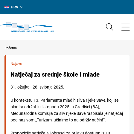
HRV
Početna
Najave
Natječaj za srednje škole i mlade
31. ožujka - 28. svibnja 2025.
U kontekstu 13. Parlamenta mladih sliva rijeke Save, koji se
planira održati u listopadu 2025. u Gradišci (BA),
Međunarodna komisija za sliv rijeke Save raspisala je natječaj
pod nazivom „Turizam, učinimo to na održiv način!“.
Propozicije natječaja i obrasci za prijavu dostupni su u