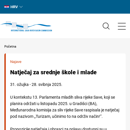
HRV
Početna
Najave
Natječaj za srednje škole i mlade
31. ožujka - 28. svibnja 2025.
U kontekstu 13. Parlamenta mladih sliva rijeke Save, koji se
planira održati u listopadu 2025. u Gradišci (BA),
Međunarodna komisija za sliv rijeke Save raspisala je natječaj
pod nazivom „Turizam, učinimo to na održiv način!“.
Propozicije natječaja i obrasci za prijavu dostupni su u