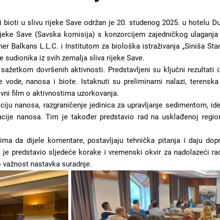
i bioti u slivu rijeke Save održan je 20. studenog 2025. u hotelu D
ijeke Save (Savska komisija) s konzorcijem zajedničkog ulaganja k
er Balkans L.L.C. i Institutom za biološka istraživanja „Siniša St
ine sudionika iz svih zemalja sliva rijeke Save.
sažetkom dovršenih aktivnosti. Predstavljeni su ključni rezultati
e vode, nanosa i biote. Istaknuti su preliminarni nalazi, terenska
vni film o aktivnostima uzorkovanja.
ciju nanosa, razgraničenje jedinica za upravljanje sedimentom, ident
cije nanosa. Tim je također predstavio rad na usklađenoj region
ima da dijele komentare, postavljaju tehnička pitanja i daju d
im je predstavio sljedeće korake i vremenski okvir za nadolazeći rad
 važnost nastavka suradnje.