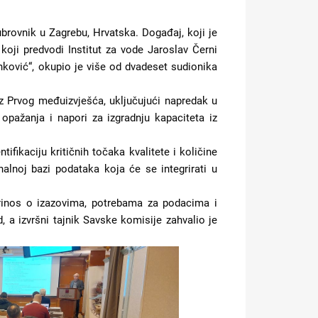
ubrovnik u Zagrebu, Hrvatska. Događaj, koji je
oji predvodi Institut za vode Jaroslav Černi
anković“, okupio je više od dvadeset sudionika
 iz Prvog međuizvješća, uključujući napredak u
 opažanja i napori za izgradnju kapaciteta iz
ifikaciju kritičnih točaka kvalitete i količine
alnoj bazi podataka koja će se integrirati u
oprinos o izazovima, potrebama za podacima i
, a izvršni tajnik Savske komisije zahvalio je