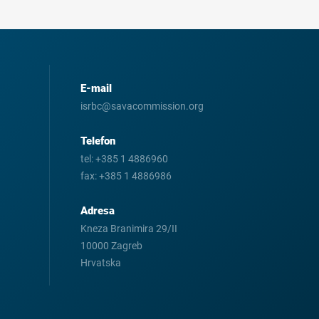
E-mail
isrbc@savacommission.org
Telefon
tel:
+385 1 4886960
fax:
+385 1 4886986
Adresa
Kneza Branimira 29/II
10000 Zagreb
Hrvatska