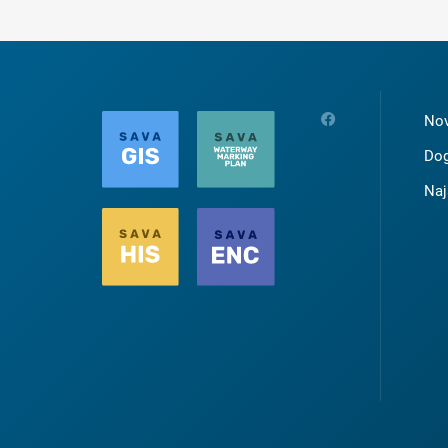
Nov
Dog
Naj