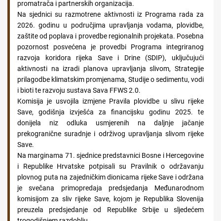
promatrača i partnerskih organizacija.
Na sjednici su razmotrene aktivnosti iz Programa rada za
2026. godinu u područjima upravljanja vodama, plovidbe,
zaštite od poplava i provedbe regionalnih projekata. Posebna
pozornost posvećena je provedbi Programa integriranog
razvoja koridora rijeka Save i Drine (SDIP), uključujući
aktivnosti na izradi planova upravljanja slivom, Strategije
prilagodbe klimatskim promjenama, Studije o sedimentu, vodi
i bioti te razvoju sustava Sava FFWS 2.0.
Komisija je usvojila izmjene Pravila plovidbe u slivu rijeke
Save, godišnja izvješća za financijsku godinu 2025. te
donijela niz odluka usmjerenih na daljnje jačanje
prekogranične suradnje i održivog upravljanja slivom rijeke
Save.
Na marginama 71. sjednice predstavnici Bosne i Hercegovine
i Republike Hrvatske potpisali su Pravilnik o održavanju
plovnog puta na zajedničkim dionicama rijeke Save i održana
je svečana primopredaja predsjedanja Međunarodnom
komisijom za sliv rijeke Save, kojom je Republika Slovenija
preuzela predsjedanje od Republike Srbije u sljedećem
trogodišnjem razdoblju.