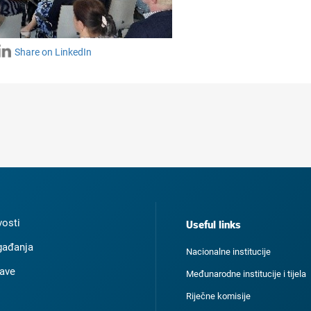
Share on LinkedIn
osti
Useful links
ađanja
Nacionalne institucije
ave
Međunarodne institucije i tijela
Riječne komisije