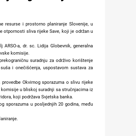
e resurse i prostorno planiranje Slovenije, u
otpornosti sliva rijeke Save, koji je održan u
 ARSO-a, dr. sc. Lidija Globevnik, generalna
Savske komisije.
rekograničnu suradnju za održivo korištenje
 suša i onečišćenja, uspostavom sustava za
ća provedbe Okvirnog sporazuma o slivu rijeke
 komisije u bliskoj suradnji sa stručnjacima iz
idora, koji podržava Svjetska banka.
irnog sporazuma u posljednjih 20 godina, među
aniranje.