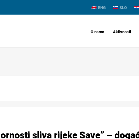
ENG
SLO
O nama
Aktivnosti
ornosti sliva rijeke Save” – događ