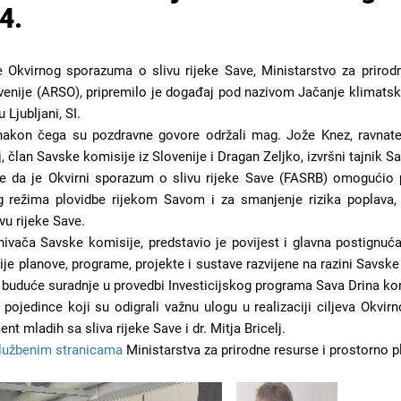
4.
 Okvirnog sporazuma o slivu rijeke Save, Ministarstvo za prirodn
enije (ARSO), pripremilo je događaj pod nazivom Jačanje klimatske 
 Ljubljani, SI.
akon čega su pozdravne govore održali mag. Jože Knez, ravnatelj
lj, član Savske komisije iz Slovenije i Dragan Zeljko, izvršni tajnik 
e da je Okvirni sporazum o slivu rijeke Save (FASRB) omogućio p
 režima plovidbe rijekom Savom i za smanjenje rizika poplava,
vu rijeke Save.
snivača Savske komisije, predstavio je povijest i glavna postignu
je planove, programe, projekte i sustave razvijene na razini Savske
 buduće suradnje u provedbi Investicijskog programa Sava Drina kor
i pojedince koji su odigrali važnu ulogu u realizaciji ciljeva Okv
t mladih sa sliva rijeke Save i dr. Mitja Bricelj.
lužbenim stranicama
Ministarstva za prirodne resurse i prostorno pl