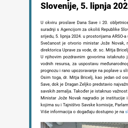
Slovenije, 5. lipnja 202
U okviru proslave Dana Save i 20. obljetnice
suradnji s Agencijom za okoliš Republike Slov
srijedu, 5. lipnja 2024. u prostorijama ARSO-a u
Svečanost je otvorio ministar Jože Novak, n
direktorica Uprave za vode, dr. sc. Mitja Brice
U njihovim pozdravnim govorima istaknuto j
vodnih resursa, za uspostavu međunarodnog
prognozu i rano upozoravanje na poplave u sli
Osim toga, dr. Mitja Bricelj, kao jedan od o
Save, dok je Dragan Zeljko predstavio najvažni
savskih zemalja. Također je istaknuo važnost
Ministar Jože Novak nagradio je institucije 
kojima su i Tajništvo Savske komisije, Parlamen
Više informacija o događaju dostupno je na
s