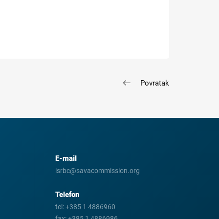
Povratak
E-mail
isrbc@savacommission.org
Telefon
tel:
+385 1 4886960
fax:
+385 1 4886986