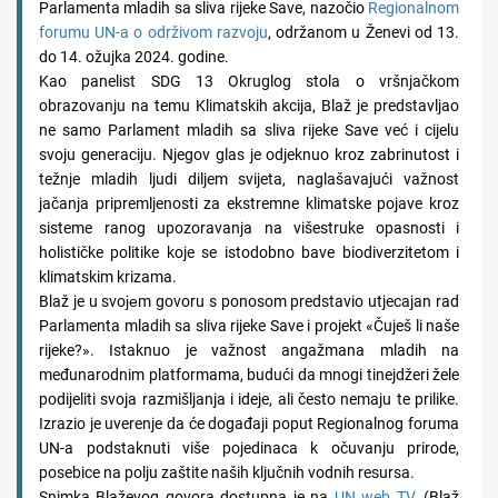
Parlamenta mladih sa sliva rijeke Save, nazočio
Regionalnom
forumu UN-a o održivom razvoju
, održanom u Ženevi od 13.
do 14. ožujka 2024. godine.
Kao panelist SDG 13 Okruglog stola o vršnjačkom
obrazovanju na temu Klimatskih akcija, Blaž je predstavljao
ne samo Parlament mladih sa sliva rijeke Save već i cijelu
svoju generaciju. Njegov glas je odjeknuo kroz zabrinutost i
težnje mladih ljudi diljem svijeta, naglašavajući važnost
jačanja pripremljenosti za ekstremne klimatske pojave kroz
sisteme ranog upozoravanja na višestruke opasnosti i
holističke politike koje se istodobno bave biodiverzitetom i
klimatskim krizama.
Blaž je u svoјеm govoru s ponosom predstavio utjecajan rad
Parlamenta mladih sa sliva rijeke Save i projekt «Čuješ li naše
rijeke?». Istaknuo je važnost angažmana mladih na
međunarodnim platformama, budući da mnogi tinejdžeri žele
podijeliti svoja razmišljanja i ideje, ali često nemaju te prilike.
Izrazio je uverenje da će događaji poput Regionalnog foruma
UN-a podstaknuti više pojedinaca k očuvanju prirode,
posebice na polju zaštite naših ključnih vodnih resursa.
Snimka Blaževog govora dostupna je na
UN web TV
. (Blaž