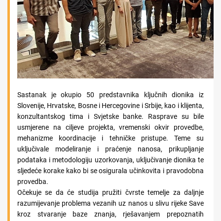
Sastanak je okupio 50 predstavnika ključnih dionika iz
Slovenije, Hrvatske, Bosne i Hercegovine i Srbije, kao i klijenta,
konzultantskog tima i Svjetske banke. Rasprave su bile
usmjerene na ciljeve projekta, vremenski okvir provedbe,
mehanizme koordinacije i tehničke pristupe. Teme su
uključivale modeliranje i praćenje nanosa, prikupljanje
podataka i metodologiju uzorkovanja, uključivanje dionika te
sljedeće korake kako bi se osigurala učinkovita i pravodobna
provedba.
Očekuje se da će studija pružiti čvrste temelje za daljnje
razumijevanje problema vezanih uz nanos u slivu rijeke Save
kroz stvaranje baze znanja, rješavanjem prepoznatih