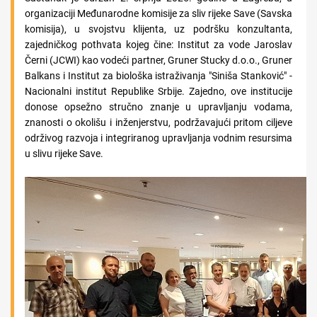
organizaciji Međunarodne komisije za sliv rijeke Save (Savska
komisija), u svojstvu klijenta, uz podršku konzultanta,
zajedničkog pothvata kojeg čine: Institut za vode Jaroslav
Černi (JCWI) kao vodeći partner, Gruner Stucky d.o.o., Gruner
Balkans i Institut za biološka istraživanja "Siniša Stanković" -
Nacionalni institut Republike Srbije. Zajedno, ove institucije
donose opsežno stručno znanje u upravljanju vodama,
znanosti o okolišu i inženjerstvu, podržavajući pritom ciljeve
održivog razvoja i integriranog upravljanja vodnim resursima
u slivu rijeke Save.