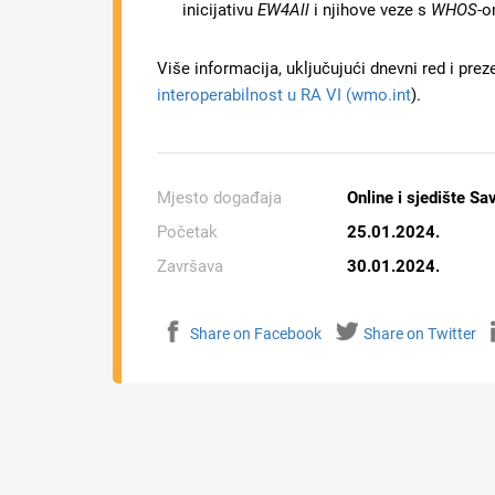
inicijativu
EW4All
i njihove veze s
WHOS
-o
Više informacija, uključujući dnevni red i prez
interoperabilnost u RA VI (wmo.int
).
Mjesto događaja
Online i sjedište S
Početak
25.01.2024.
Završava
30.01.2024.
Share on Facebook
Share on Twitter