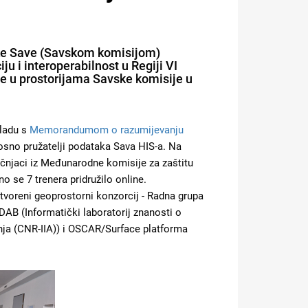
eke Save (Savskom komisijom)
u i interoperabilnost u Regiji VI
n je u prostorijama Savske komisije u
kladu s
Memorandumom o razumijevanju
nosno pružatelji podataka Sava HIS-a. Na
ručnjaci iz Međunarodne komisije za zaštitu
o se 7 trenera pridružilo online.
tvoreni geoprostorni konzorcij - Radna grupa
AB (Informatički laboratorij znanosti o
ćenja (CNR-IIA)) i OSCAR/Surface platforma