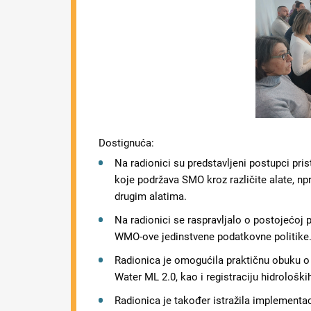
Dostignuća:
Na radionici su predstavljeni postupci pri
koje podržava SMO kroz različite alate, n
drugim alatima.
Na radionici se raspravljalo o postojećoj 
WMO-ove jedinstvene podatkovne politike
Radionica je omogućila praktičnu obuku o
Water ML 2.0, kao i registraciju hidrološk
Radionica je također istražila implementac