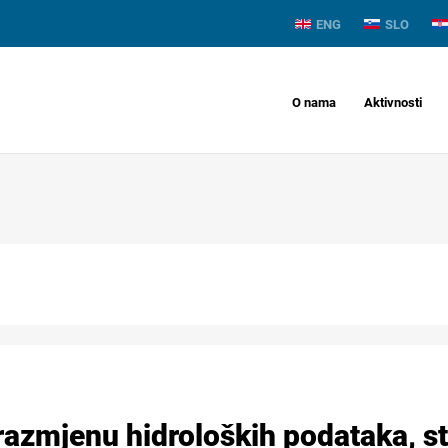
ENG
SLO
O nama
Aktivnosti
razmjenu hidroloških podataka, st