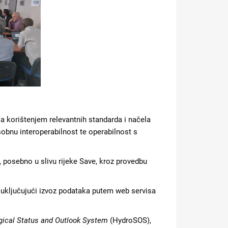
ka korištenjem relevantnih standarda i načela
obnu interoperabilnost te operabilnost s
, posebno u slivu rijeke Save, kroz provedbu
 uključujući izvoz podataka putem web servisa
gical Status and Outlook System
(HydroSOS),