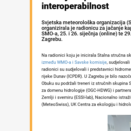
interoperabilnost
Svjetska meteorološka organizacija 
organizirala je radionicu za jačanje ka
SMO-a, 25. i 26. siječnja (online) te 2
Zagrebu.
Na radionici koju je inicirala Stalna stručna 
između WMO-a i Savske komisije
, sudjeloval
radionici su sudjelovali i predstavnici hidro
rijeke Dunav (ICPDR). U Zagrebu je bilo nazočn
Obuku su podržali treneri iz stručnih skupina
za domenu hidrologije (OGC-HDWG) i partnersk
Zemlji i svemiru (ESSI-lab), Nacionalno istraž
(MeteoSwiss), UK Centra za ekologiju i hidrol