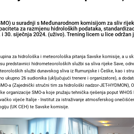
(SMO) u suradnji s Međunarodnom komisijom za sliv rij
paciteta za razmjenu hidroloških podataka, standardizacij
9. i 30. siječnja 2024. (uživo). Trening licem u lice održa
skupina za hidrološka i meteorološka pitanja Savske komisije, a u s
i su predstavnici hidrometeoroloških službi sa sliva rijeke Save, od
meteoroloških službi dunavskog sliva iz Rumunjske i Češke, kao i st
o ukupno 26 sudionika (uključujući trenere i organizatore), a dodatn
 SMO-a (Zajednički stručni tim za hidrološki nadzor-JET-HYDMON), O
e organizacije SMO-a koje pružaju tehnička rješenja poput WHOS D
ivačko vijeće Italije - Institut za istraživanje atmosferskog onečiš
ogiju (UK CEH) te Savske komisije.