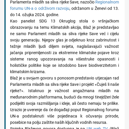
Parlamenta mladih sa sliva rijeke Save, nazočio
Regionalnom
forumu UN-a o održivom razvoju
, održanom u Ženevi od 13.
do 14. ožujka 2024. godine.
Kao panelist SDG 13 Okruglog stola o vršnjačkom
obrazovanju na temu Klimatskih akcija, Blaž je predstavljao
ne samo Parlament mladih sa sliva rijeke Save već i cijelu
svoju generaciju. Njegov glas je odjeknuo kroz zabrinutost i
težnje mladih ljudi diljem svijeta, naglašavajući važnost
jačanja pripremljenosti za ekstremne klimatske pojave kroz
sisteme ranog upozoravanja na višestruke opasnosti i
holističke politike koje se istodobno bave biodiverzitetom i
klimatskim krizama.
Blaž je u svoјеm govoru s ponosom predstavio utjecajan rad
Parlamenta mladih sa sliva rijeke Save i projekt «Čuješ li naše
rijeke?». Istaknuo je važnost angažmana mladih na
međunarodnim platformama, budući da mnogi tinejdžeri žele
podijeliti svoja razmišljanja i ideje, ali često nemaju te prilike.
Izrazio je uverenje da će događaji poput Regionalnog foruma
UN-a podstaknuti više pojedinaca k očuvanju prirode,
posebice na polju zaštite naših ključnih vodnih resursa.
Snimka Blaževog govora dostupna je na
UN web TV
. (Blaž