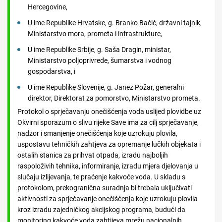
Hercegovine,
U ime Republike Hrvatske, g. Branko Bačić, državni tajnik,
Ministarstvo mora, prometa i infrastrukture,
U ime Republike Srbije, g. Saša Dragin, ministar,
Ministarstvo poljoprivrede, šumarstva i vodnog
gospodarstva, i
U ime Republike Slovenije, g. Janez Požar, generalni
direktor, Direktorat za pomorstvo, Ministarstvo prometa.
Protokol o sprječavanju onečišćenja voda uslijed plovidbe uz
Okvirni sporazum o slivu rijeke Save ima za cilj sprječavanje,
nadzor i smanjenje onečišćenja koje uzrokuju plovila,
uspostavu tehničkih zahtjeva za opremanje lučkih objekata i
ostalih stanica za prihvat otpada, izradu najboljih
raspoloživih tehnika, informiranje, izradu mjera djelovanja u
slučaju izlijevanja, te praćenje kakvoće voda. U skladu s
protokolom, prekogranična suradnja bi trebala uključivati
aktivnosti za sprječavanje onečišćenja koje uzrokuju plovila
kroz izradu zajedničkog akcijskog programa, budući da
monitoring kakvoće voda zahtijeva mrežu nacionalnih