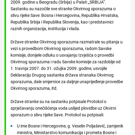
2009. godine u Beogradu (Srbija) u Palati „SRBIJA“.
Sastanku su nazočile sve stranke Okvirnog sporazuma o
slivu rijeke Save: Bosna i Hercegovina, Republika Hrvatska,
Republika Srbija i Republika Slovenija, kao i predstavnici
raznih organizacija, institucija i vlada.
Države stranke Okvirnog sporazuma razmatrale su pitanja u
vezi s provedbom Okvirnog sporazuma, radom Savske
komisije, donijele odluku o usvajanju Izvješća o provedbi
Okvirnog sporazuma i radu Savske komisije za razdoblje od
1. travnja 2007. do 31. ožujka 2009. godine, usvojile
Deklaraciju Drugog sastanka država stranaka Okvirnog
sporazuma, dale smjernice za daljnje unaprijeđenje provedbe
Okvirnog sporazuma, itd.
Države stranke su na sastanku potpisale Protokol o
sprječavanju onečišćenja voda uslijed plovidbe uz Okvirni
sporazum o slivu rijeke Save. Protokol su potpisali:
U ime Bosne i Hercegovine, g. Veselin Poljašević, zamjenik
ministra, Ministarstvo komunikacija i prometa Bosne i