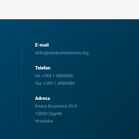
E-mail
isrbc@savacommission.org
Telefon
tel:
+385 1 4886960
fax:
+385 1 4886986
Adresa
Kneza Branimira 29/II
10000 Zagreb
Hrvatska