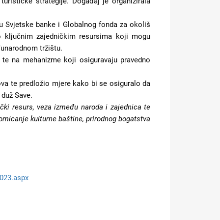
urističke strategije. Događaj je organizirala
oru Svjetske banke i Globalnog fonda za okoliš
ao ključnim zajedničkim resursima koji mogu
đunarodnom tržištu.
e te na mehanizme koji osiguravaju pravedno
zova te predložio mjere kako bi se osiguralo da
a duž Save.
ički resurs, veza između naroda i zajednica te
promicanje kulturne baštine, prirodnog bogatstva
7023.aspx