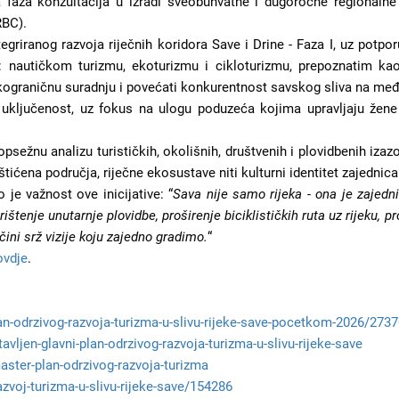
a faza konzultacija u izradi sveobuhvatne i dugoročne regionalne t
RBC).
griranog razvoja riječnih koridora Save i Drine - Faza I, uz potp
pa: nautičkom turizmu, ekoturizmu i cikloturizmu, prepoznatim k
prekograničnu suradnju i povećati konkurentnost savskog sliva na me
u uključenost, uz fokus na ulogu poduzeća kojima upravljaju žen
.
psežnu analizu turističkih, okolišnih, društvenih i plovidbenih iza
aštićena područja, riječne ekosustave niti kulturni identitet zajednic
o je važnost ove inicijative:
“
Sava nije samo rijeka - ona je zajedn
rištenje unutarnje plovidbe, proširenje biciklističkih ruta uz rijeku, 
 čini srž vizije koju zajedno gradimo.
“
ovdje
.
lan-odrzivog-razvoja-turizma-u-slivu-rijeke-save-pocetkom-2026/273
vljen-glavni-plan-odrzivog-razvoja-turizma-u-slivu-rijeke-save
master-plan-odrzivog-razvoja-turizma
razvoj-turizma-u-slivu-rijeke-save/154286