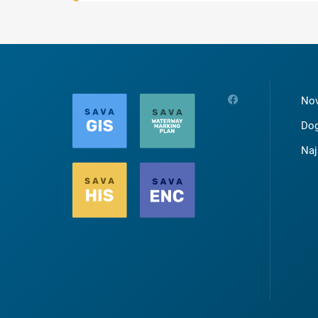
Nov
Dog
Naj