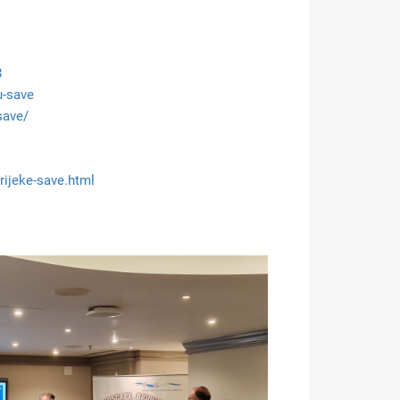
8
u-save
save/
-rijeke-save.html