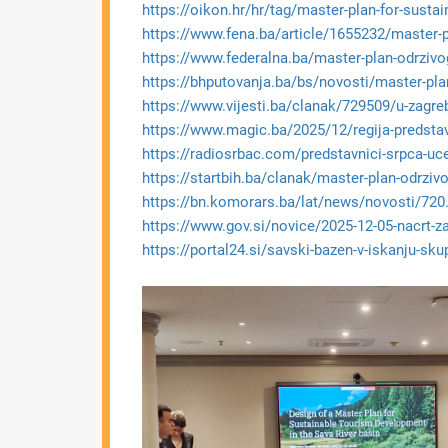
https://oikon.hr/hr/tag/master-plan-for-sustai
https://www.fena.ba/article/1655232/master-p
https://www.federalna.ba/master-plan-odrzivo
https://bhputovanja.ba/bs/novosti/master-pla
https://www.vijesti.ba/clanak/729509/u-zagreb
https://www.magic.ba/2025/12/regija-predstavl
https://radiosrbac.com/predstavnici-srpca-uc
https://startbih.ba/clanak/master-plan-odrziv
https://bn.komorars.ba/lat/news/novosti/720.pp
https://www.gov.si/novice/2025-12-05-nacrt-z
https://portal24.si/savski-bazen-v-iskanju-skup