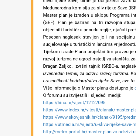
slivu rijeke Save, čime je obilježena završn
Međunarodna komisija za sliv rijeke Save (IS
Master plan je izrađen u sklopu Programa inte
(GEF). Plan je baziran na tri razvojna stu
objediniti turističku ponudu regije, ojačati 
Poseban naglasak stavljen je i na socijaln
sudjelovanje u turističkim lancima vrijednosti
Tijekom izrade Plana projektni tim proveo je o
razvoj turizma ne ugrozi osjetljiva staništa, z
Dragan Zeljko, izvršni tajnik ISRBC-a, naglasi
izvanredan temelj za održivi razvoj turizma. Ko
i raznolikosti koridora/sliva rijeke Save, sve to
Više informacija o Master planu dostupno je
O forumu su izvijestili i sljedeći mediji:
https://hina.hr/vijest/12127095
https://www.index.hr/vijesti/clanak/master-p
https://www.ekovjesnik.hr/clanak/9195/predsta
https://utmedia.hr/vijesti/u-slivu-rijeke-save-
http://metro-portal.hr/master-plan-za-odrzivi-