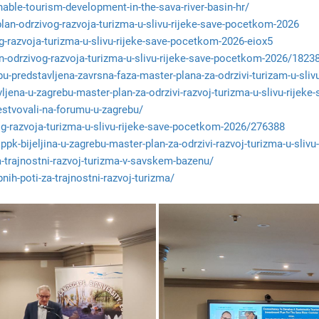
nable-tourism-development-in-the-sava-river-basin-hr/
lan-odrzivog-razvoja-turizma-u-slivu-rijeke-save-pocetkom-2026
g-razvoja-turizma-u-slivu-rijeke-save-pocetkom-2026-eiox5
n-odrzivog-razvoja-turizma-u-slivu-rijeke-save-pocetkom-2026/1823
u-predstavljena-zavrsna-faza-master-plana-za-odrzivi-turizam-u-sliv
jena-u-zagrebu-master-plan-za-odrzivi-razvoj-turizma-u-slivu-rijeke-
estvovali-na-forumu-u-zagrebu/
og-razvoja-turizma-u-slivu-rijeke-save-pocetkom-2026/276388
k-bijeljina-u-zagrebu-master-plan-za-odrzivi-razvoj-turizma-u-slivu
a-trajnostni-razvoj-turizma-v-savskem-bazenu/
nih-poti-za-trajnostni-razvoj-turizma/