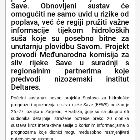
Save. Obnovljeni sustav će
omogućiti ne samo uvid u rizike od
poplava, već će regiji pružiti važne
informacije tijekom hidroloških
suša koje su posebno bitne za
unutarnju plovidbu Savom. Projekt
provodi Međunarodna komisija za
sliv rijeke Save u suradnji s
regionalnim partnerima koje
predvodi nizozemski institut
Deltares.
Početni sastanak novog projekta Sustava za hidrološke
prognoze i upozorenja u slivu rijeke Save (FFWS) održan je
26.-27. ožujka u Zagrebu, Hrvatska, gdje su sa ukupno 65
sudionika detaljnije istražene potrebe preko 20 dionika
sustava kroz interaktivne sesije o korisnim informacijama o
prognozama koje dionici mogu međusobno razmjenjivati
putem novog sustava.