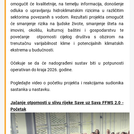
omogućit će kvalitetnije, na temelju informacija, donošenje
odluka o upravljanju hidroklimatskim rizicima u različitim
sektorima povezanih s vodom. Rezultati projekta omogućit
će smanjenje rizika na ljudske živote, smanjenje šteta na
imovini, okolišu, kulturnoj baštini i gospodarstvu te
povećanje otpornosti cijelog društva s obzirom na
trenutačnu varijabilnost klime i potencijalnih klimatskih
ekstrema u budućnosti.
Očekuje se da će nadograđeni sustav biti u potpunosti
operativan do kraja 2026. godine.
Pogledajte video o početku projekta i reakcijama sudionika
sastanka u nastavku.
Jačanje otpornosti u slivu rijeke Save uz Sava FFWS 2.0 -
Početak