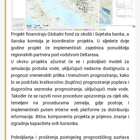
Projekt financiraju Globalni fond za okoliš i Svjetska banka, a
Savska komisija je koordinator projekta. U sljedeće dvije
godine projekt će implementirati zajednica ponuditelja
regionalnih partnera pod vodstvom Deltaresa.
U okviru projekta ažurirat će se i poboljšati modeli za
simulaciju protoka vode, uključujući nedavna dostignuća u
prognozi vremenskih prilika i trenutnom prognoziranju, kako
bi se podržalo kratkoročno (bujično) prognoziranje poplava i
dugoročna sezonska prognoziranja, uključujući male vode.
Također će se razviti nove procedure upozorenja za cijeli sliv,
temeljeni na procedurama zemalja, gdje postoje, i
implementirati putem interne web platforme za distribuciju
informacija. Bitna komponenta projekta je prijenos znanja i
izgradnja kapaciteta svih korisnika.
Poboljšanja i proširenja postojećeg prognostičkog sustava