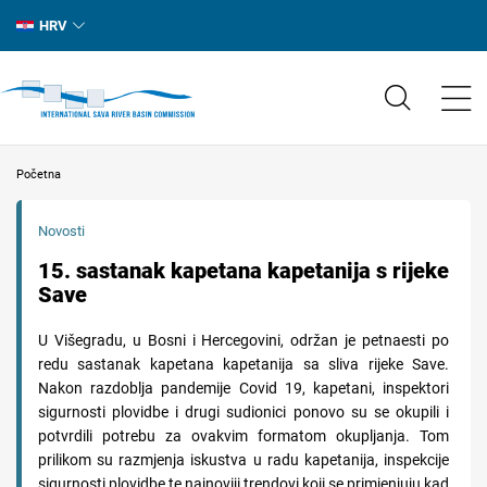
HRV
Početna
Novosti
15. sastanak kapetana kapetanija s rijeke
Save
U Višegradu, u Bosni i Hercegovini, održan je petnaesti po
redu sastanak kapetana kapetanija sa sliva rijeke Save.
Nakon razdoblja pandemije Covid 19, kapetani, inspektori
sigurnosti plovidbe i drugi sudionici ponovo su se okupili i
potvrdili potrebu za ovakvim formatom okupljanja. Tom
prilikom su razmjenja iskustva u radu kapetanija, inspekcije
sigurnosti plovidbe te najnoviji trendovi koji se primjenjuju kad