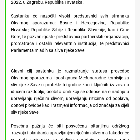
2022. u Zagrebu, Republika Hrvatska.
Sastanku će nazočiti visoki predstavnici svih stranaka
Okvirnog sporazuma: Bosne i Hercegovine, Republike
Hrvatske, Republike Srbije i Republike Slovenije, kao i Crne
Gore, te pozvani gosti - predstavnici partnerskih organizacija,
promatrača i ostalih relevantnih institucija, te predstavnici
Parlamenta mladih sa sliva rijeke Save.
Glavni cilj sastanka je razmatranje statusa provedbe
Okvirnog sporazuma i postignuća Međunarodne komisije za
sliv rijeke Save u protekle tri godine kao i ključnih izazova u
idućem razdoblju, osobito onih koji se odnose na suradnju u
upravljanju riječnim slivom, upravljanju rizicima od poplava,
obnovi plovidbe kao i razmjeni informacija od značaja za cijeli
sliv rijeke Save.
Posebna pažnja će biti posvećena pitanjima održivog
razvoja i planiranja upravljanjem riječnim slivom a također će
se dati smjernice za daljnju suradnju u okviru rada