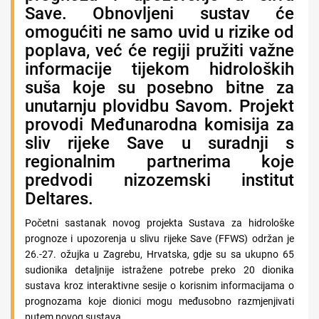
Save. Obnovljeni sustav će
omogućiti ne samo uvid u rizike od
poplava, već će regiji pružiti važne
informacije tijekom hidroloških
suša koje su posebno bitne za
unutarnju plovidbu Savom. Projekt
provodi Međunarodna komisija za
sliv rijeke Save u suradnji s
regionalnim partnerima koje
predvodi nizozemski institut
Deltares.
Početni sastanak novog projekta Sustava za hidrološke
prognoze i upozorenja u slivu rijeke Save (FFWS) održan je
26.-27. ožujka u Zagrebu, Hrvatska, gdje su sa ukupno 65
sudionika detaljnije istražene potrebe preko 20 dionika
sustava kroz interaktivne sesije o korisnim informacijama o
prognozama koje dionici mogu međusobno razmjenjivati
putem novog sustava.