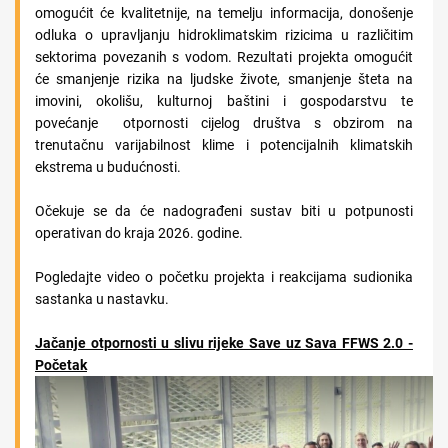
omogućit će kvalitetnije, na temelju informacija, donošenje
odluka o upravljanju hidroklimatskim rizicima u različitim
sektorima povezanih s vodom. Rezultati projekta omogućit
će smanjenje rizika na ljudske živote, smanjenje šteta na
imovini, okolišu, kulturnoj baštini i gospodarstvu te
povećanje otpornosti cijelog društva s obzirom na
trenutačnu varijabilnost klime i potencijalnih klimatskih
ekstrema u budućnosti.
Očekuje se da će nadograđeni sustav biti u potpunosti
operativan do kraja 2026. godine.
Pogledajte video o početku projekta i reakcijama sudionika
sastanka u nastavku.
Jačanje otpornosti u slivu rijeke Save uz Sava FFWS 2.0 -
Početak