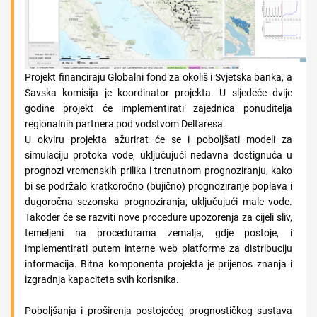
Projekt financiraju Globalni fond za okoliš i Svjetska banka, a
Savska komisija je koordinator projekta. U sljedeće dvije
godine projekt će implementirati zajednica ponuditelja
regionalnih partnera pod vodstvom Deltaresa.
U okviru projekta ažurirat će se i poboljšati modeli za
simulaciju protoka vode, uključujući nedavna dostignuća u
prognozi vremenskih prilika i trenutnom prognoziranju, kako
bi se podržalo kratkoročno (bujično) prognoziranje poplava i
dugoročna sezonska prognoziranja, uključujući male vode.
Također će se razviti nove procedure upozorenja za cijeli sliv,
temeljeni na procedurama zemalja, gdje postoje, i
implementirati putem interne web platforme za distribuciju
informacija. Bitna komponenta projekta je prijenos znanja i
izgradnja kapaciteta svih korisnika.
Poboljšanja i proširenja postojećeg prognostičkog sustava