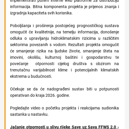
implementirati putem interne web platforme za distribuciju
informacija. Bitna komponenta projekta je prijenos znanja i
izgradnja kapaciteta svih korisnika.
Poboljšanja i proširenja postojećeg prognostičkog sustava
omogućit će kvalitetnije, na temelju informacija, donošenje
odluka o upravljanju hidroklimatskim rizicima u različitim
sektorima povezanih s vodom. Rezultati projekta omogućit
će smanjenje rizika na ljudske živote, smanjenje šteta na
imovini, okolišu, kulturnoj baštini i gospodarstvu te
povećanje otpornosti cijelog društva s obzirom na
trenutačnu varijabilnost klime i potencijalnih klimatskih
ekstrema u budućnosti.
Očekuje se da će nadograđeni sustav biti u potpunosti
operativan do kraja 2026. godine.
Pogledajte video o početku projekta i reakcijama sudionika
sastanka u nastavku.
Jačanje otpornosti u slivu rijeke Save uz Sava FFWS 2.0 -