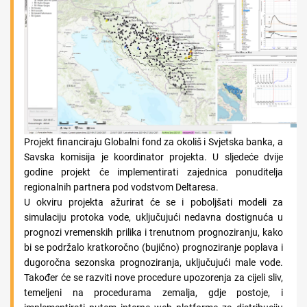
Projekt financiraju Globalni fond za okoliš i Svjetska banka, a
Savska komisija je koordinator projekta. U sljedeće dvije
godine projekt će implementirati zajednica ponuditelja
regionalnih partnera pod vodstvom Deltaresa.
U okviru projekta ažurirat će se i poboljšati modeli za
simulaciju protoka vode, uključujući nedavna dostignuća u
prognozi vremenskih prilika i trenutnom prognoziranju, kako
bi se podržalo kratkoročno (bujično) prognoziranje poplava i
dugoročna sezonska prognoziranja, uključujući male vode.
Također će se razviti nove procedure upozorenja za cijeli sliv,
temeljeni na procedurama zemalja, gdje postoje, i