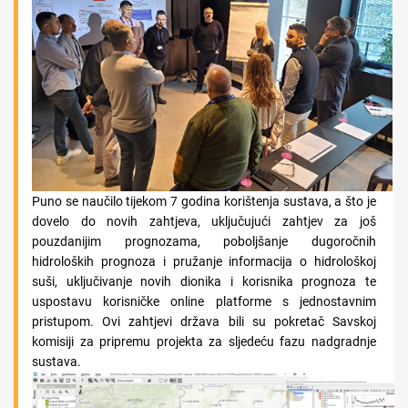
Puno se naučilo tijekom 7 godina korištenja sustava, a što je
dovelo do novih zahtjeva, uključujući zahtjev za još
pouzdanijim prognozama, poboljšanje dugoročnih
hidroloških prognoza i pružanje informacija o hidrološkoj
suši, uključivanje novih dionika i korisnika prognoza te
uspostavu korisničke online platforme s jednostavnim
pristupom. Ovi zahtjevi država bili su pokretač Savskoj
komisiji za pripremu projekta za sljedeću fazu nadgradnje
sustava.