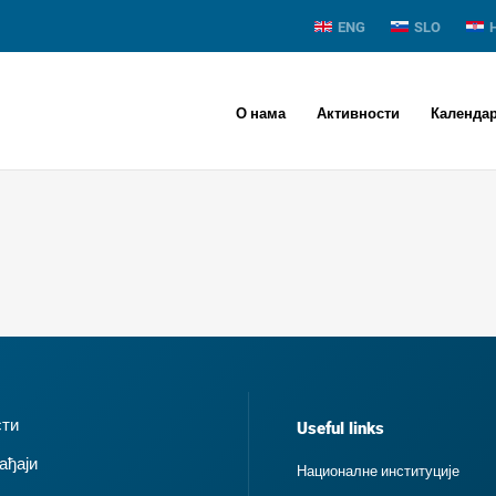
ENG
SLO
О нама
Активности
Календа
сти
Useful links
ађаји
Националне институције