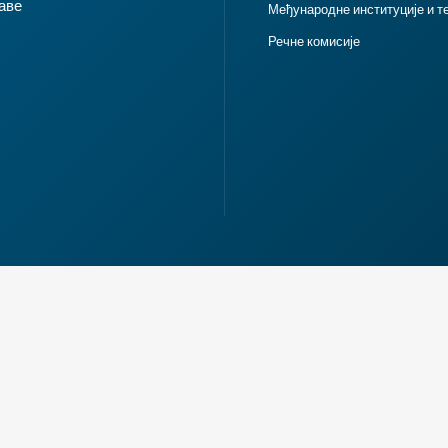
аве
Међународне институције и т
Речне комисије