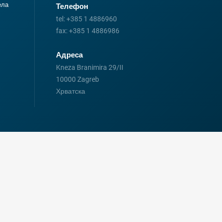
ела
Телефон
tel:
+385 1 4886960
fax:
+385 1 4886986
Адреса
Kneza Branimira 29/II
10000 Zagreb
Хрватска