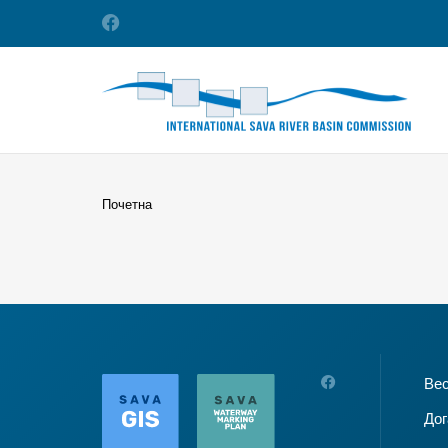
Почетна
Ве
Дог