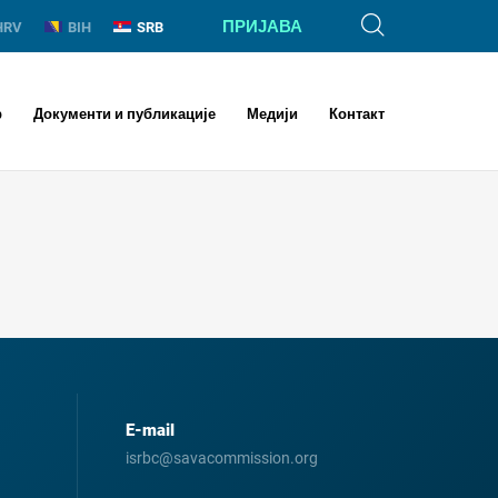
ПРИЈАВА
HRV
BIH
SRB
р
Документи и публикације
Медији
Контакт
E-mail
isrbc@savacommission.org