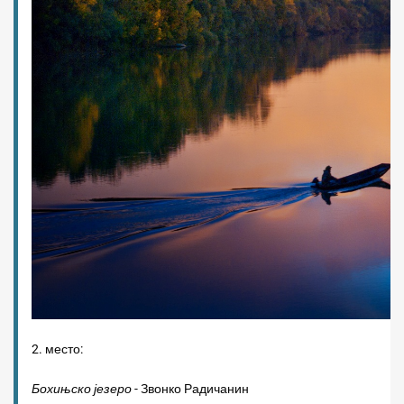
2. место:
Бохињско језеро
- Звонко Радичанин