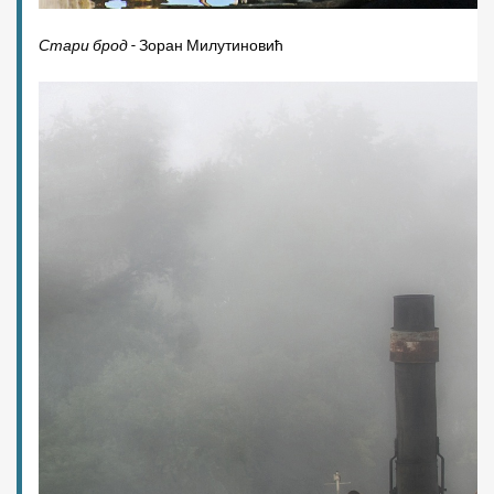
Стари брод
- Зоран Милутиновић