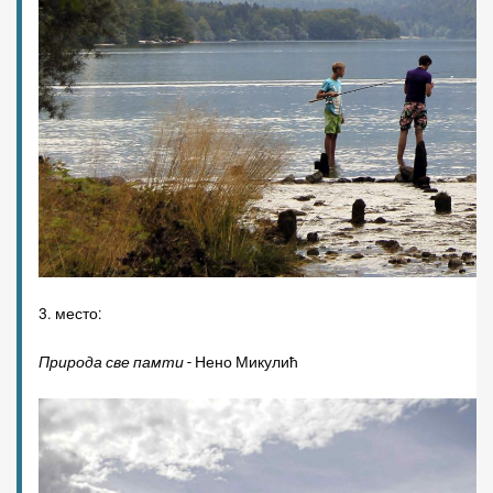
3. место:
Природа све памти
- Нено Микулић