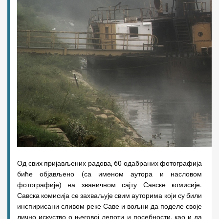
Од свих пријављених радова, 60 одабраних фотографија
биће објављено (са именом аутора и насловом
фотографије) на званичном сајту Савске комисије.
Савска комисија се захваљује свим ауторима који су били
инспирисани сливом реке Саве и вољни да поделе своје
лично искуство о његовој лепоти и посебности, као и да