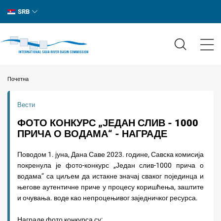
SRB
Почетна
Вести
ФОТО КОНКУРС „ЈЕДАН СЛИВ - 1000
ПРИЧА О ВОДАМА“ - НАГРАДЕ
Поводом 1. јуна, Дана Саве 2023. године, Савска комисија
покренула је фото-конкурс „Један слив-1000 прича о
водама“ са циљем да истакне значај сваког појединца и
његове аутентичне приче у процесу коришћења, заштите
и очувања. воде као непроцењивог заједничког ресурса.
Награде фото конкурса су: