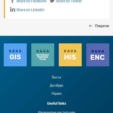
Share on Facebook
Share on Twitter
Share on LinkedIn
Повратак
Вести
Догађаји
Најаве
Useful links
Националне институције