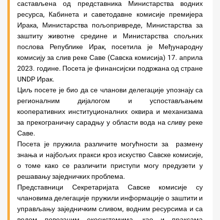
састављена од представника Министарства водних
ресурса, Кабинета и саветодавне комисије премијера
Ирака, Министарства пољопривреде, Министарства за
заштиту животне средине и Министарства спољних
послова Републике Ирак, посетила је Међународну
комисију за слив реке Саве (Савска комисија) 17. априла
2023. године. Посета је финансијски подржана од стране
UNDP Ирак.
Циљ посете је био да се чланови делегације упознају са
регионалним дијалогом и успостављањем
кооперативних институционалних оквира и механизама
за прекограничну сарадњу у области вода на сливу реке
Саве.
Посета је пружила различите могућности за размену
знања и најбољих пракси кроз искуство Савске комисије,
о томе како се различити приступи могу предузети у
решавању заједничких проблема.
Представници Секретаријата Савске комисије су
члановима делегације пружили информације о заштити и
управљању заједничким сливом, водним ресурсима и са
водом повезаним екосистемима, као и праксама