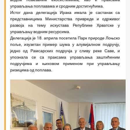
управљања поплавама и сродним достигнућима.
Истог дана делегација Ирака имала је састанак са
представницима Министарства привреде и одрживог
развоја на тему искустава Републике Хрватске у
управљању водним ресурсима.
Делегација је 18. априла посетила Парк природе Лоњско
поље, изузетан пример шума у алувијалном подручју,
једно од Рамсарских подручја у сливу реке Саве, и
упознала се са праксама управљања заштићеним
подручјима и њиховом применом при управљању
ризицима од поплава.