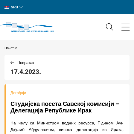
SRB
Почетна
Повратак
17.4.2023.
Догађаји
Студијска посета Савској комисији –
Делегацијa Републике Ирак
На челу са Министром водних ресурса, Г-дином Аун
Дхyаиб Абдуллах-ом, висока делегација из Ирака,