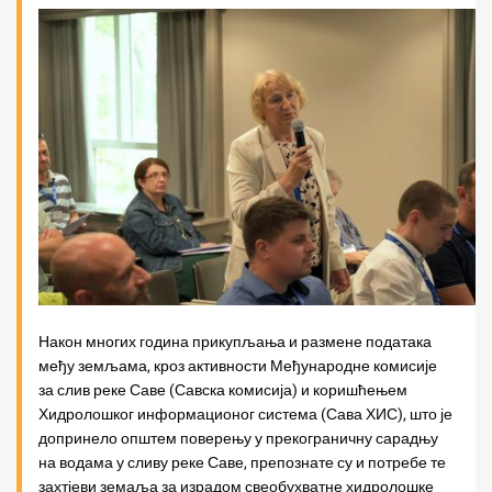
Након многих година прикупљања и размене података
међу земљама, кроз активности Међународне комисије
за слив реке Саве (Савска комисија) и коришћењем
Хидролошког информационог система (Сава ХИС), што је
допринело општем поверењу у прекограничну сарадњу
на водама у сливу реке Саве, препознате су и потребе те
захтјеви земаља за израдом свеобухватне хидролошке