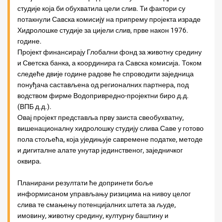
студије која би обухватила цели слив. Ти фактори су
потакнули Савска комисијy на припрему пројекта израде
Хидролошке студије за цијели слив, прве након 1976.
године.
Пројект финансирају Глобални фонд за животну средину
и Светска банка, а координира га Савска комисија. Током
следеће двије године радове ће спроводити заједница
понуђача састављена од регионалних партнера, под
водством фирме Водопривредно-пројектни биро д.д.
(ВПБ д.д.).
Овај пројект представља прву заиста свеобухватну,
вишенационалну хидролошку студију слива Саве у готово
пола стољећа, која уједињује савремене податке, методе
и дигиталне алате унутар јединственог, заједничког
оквира.
Планирани резултати ће допринети боље
информисаном управљању ризицима на нивоу целог
слива те смањењу потенцијалних штета за људе,
имовину, животну средину, културну баштину и