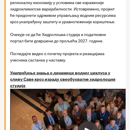
регионалну економију у условима све израженије
хидроклиматске варијабилности. Истовремено, пројект
ће придонети одрживом управљању водним ресурсима
кроз унапређену заштиту и уравнотеженије кориштење.
Очекује се да ће Хидролошка студија и податковни
портал бити довршени до прољећа 2027. године.
Погледајте видео о почетку пројекта и реакцијама
учесника састанка у наставку.
Унапређење знања о динамици водног циклуса у
сливу Саве кроз израду свеобухватне хидролошке
студије