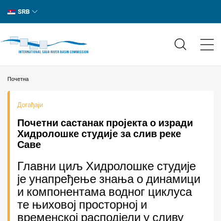
SRB
Почетна
Догађаји
Почетни састанак пројекта о изради
Хидролошке студије за слив реке
Саве
Главни циљ Хидролошке студије
је унапређење знања о динамици
и компонентама водног циклуса
те њиховој просторној и
временској расподјели у сливу