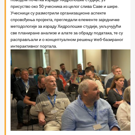
присуство око 50 учесника из целог слива Саве и шире.
Учесници су размотрили организационе аспекте
спровођења пројекта, прегледали елементе заједничке
методологије за израду Хидролошке студије, укључујући
све планиране анализе и алате за обраду података, те су
расправљали и о концептуалном решењу wеб-базираног
интерактивног портала.