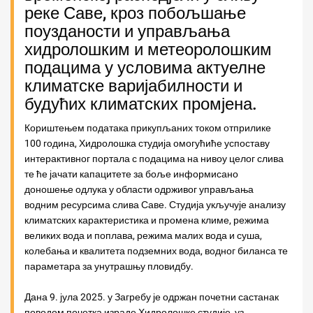
реке Саве, кроз побољшање
поузданости и управљања
хидролошким и метеоролошким
подацима у условима актуелне
климатске варијабилности и
будућих климатских промјена.
Кориштењем података прикупљаних током отприлике
100 година, Хидролошка студија омогућиће успоставу
интерактивног портала с подацима на нивоу целог слива
те ће јачати капацитете за боље информисано
доношење одлука у области одрживог управљања
водним ресурсима слива Саве. Студија укључује анализу
климатских карактеристика и промена климе, режима
великих вода и поплава, режима малих вода и суша,
колебања и квалитета подземних вода, водног биланса те
параметара за унутрашњу пловидбу.
Дана 9. јула 2025. у Загребу је одржан почетни састанак
поводом почетка израде Хидролошке студије, уз