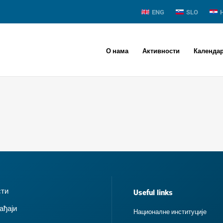
ENG
SLO
О нама
Активности
Календа
сти
Useful links
ађаји
Националне институције