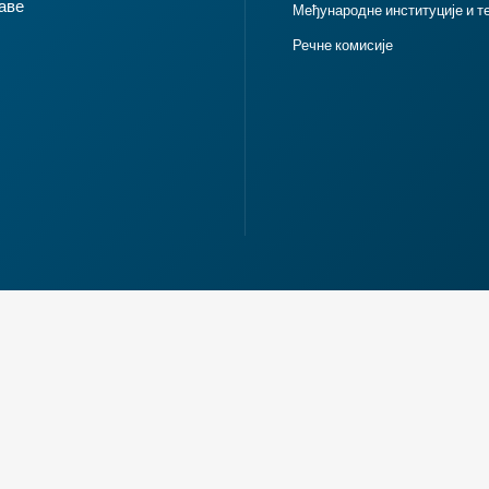
аве
Међународне институције и т
Речне комисије