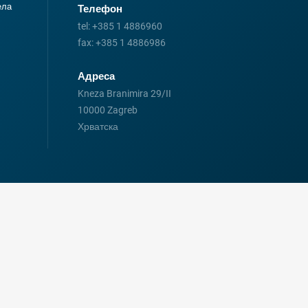
ела
Телефон
tel:
+385 1 4886960
fax:
+385 1 4886986
Адреса
Kneza Branimira 29/II
10000 Zagreb
Хрватска