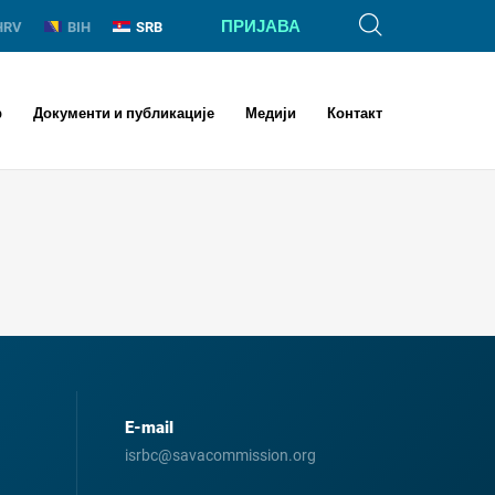
ПРИЈАВА
HRV
BIH
SRB
р
Документи и публикације
Медији
Контакт
E-mail
isrbc@savacommission.org