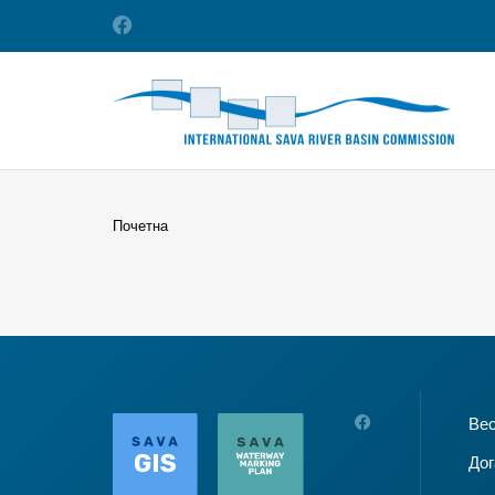
Почетна
Ве
Дог