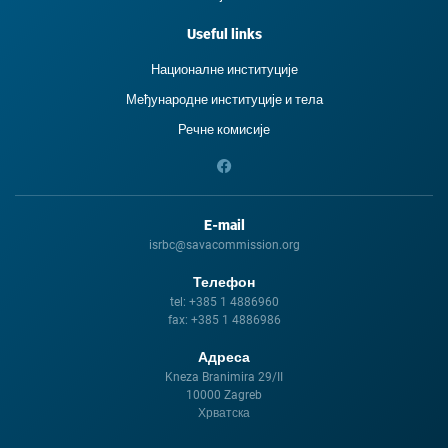
Useful links
Националне институције
Међународне институције и тела
Речне комисије
E-mail
isrbc@savacommission.org
Телефон
tel:
+385 1 4886960
fax:
+385 1 4886986
Адреса
Kneza Branimira 29/II
10000 Zagreb
Хрватска