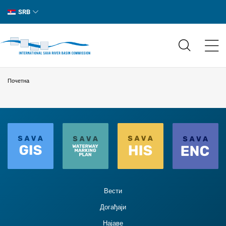
SRB
Почетна
Вести
Догађаји
Најаве