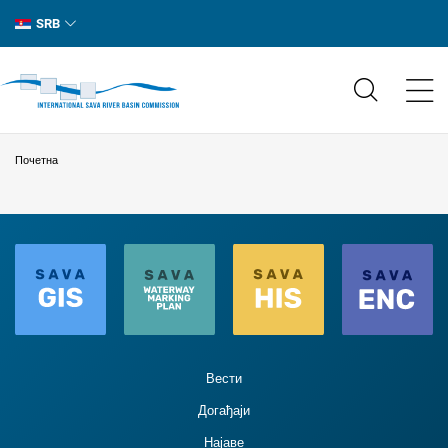
SRB
Почетна
Вести
Догађаји
Најаве