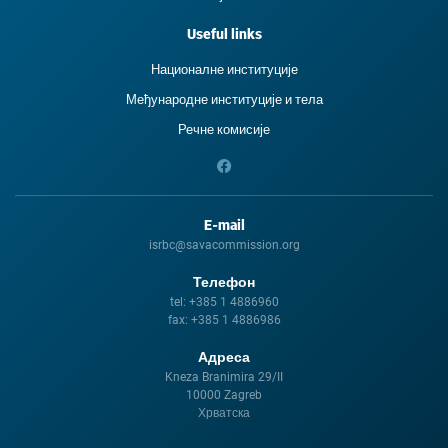
Useful links
Националне институције
Међународне институције и тела
Речне комисије
E-mail
isrbc@savacommission.org
Телефон
tel:
+385 1 4886960
fax:
+385 1 4886986
Адреса
Kneza Branimira 29/II
10000 Zagreb
Хрватска