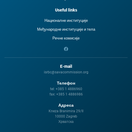
Useful links
Националне институције
Међународне институције и тела
Речне комисије
E-mail
isrbc@savacommission.org
Телефон
tel:
+385 1 4886960
fax:
+385 1 4886986
Адреса
Kneza Branimira 29/II
10000 Zagreb
Хрватска