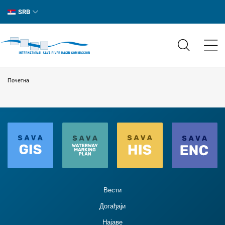
SRB
Почетна
Вести
Догађаји
Најаве